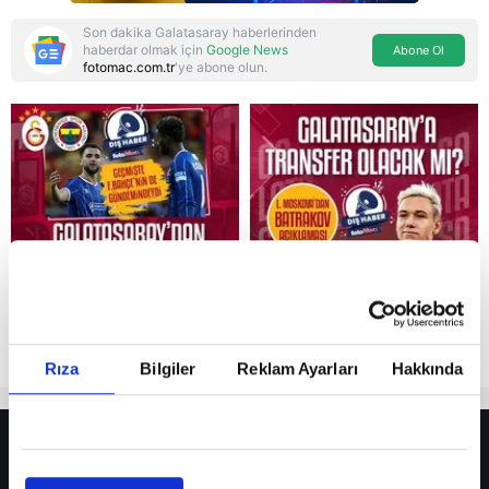
Son dakika Galatasaray haberlerinden
haberdar olmak için
Google News
Abone Ol
fotomac.com.tr
'ye abone olun.
Reddet
Rıza
Bilgiler
Reklam Ayarları
Hakkında
HER YERDE!