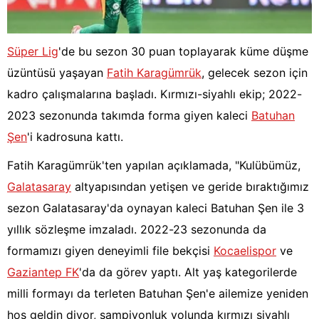
Süper Lig
'de bu sezon 30 puan toplayarak küme düşme
üzüntüsü yaşayan
Fatih Karagümrük
, gelecek sezon için
kadro çalışmalarına başladı. Kırmızı-siyahlı ekip; 2022-
2023 sezonunda takımda forma giyen kaleci
Batuhan
Şen
'i kadrosuna kattı.
Fatih Karagümrük'ten yapılan açıklamada, "Kulübümüz,
Galatasaray
altyapısından yetişen ve geride bıraktığımız
sezon Galatasaray'da oynayan kaleci Batuhan Şen ile 3
yıllık sözleşme imzaladı. 2022-23 sezonunda da
formamızı giyen deneyimli file bekçisi
Kocaelispor
ve
Gaziantep FK
'da da görev yaptı. Alt yaş kategorilerde
milli formayı da terleten Batuhan Şen'e ailemize yeniden
hoş geldin diyor, şampiyonluk yolunda kırmızı siyahlı