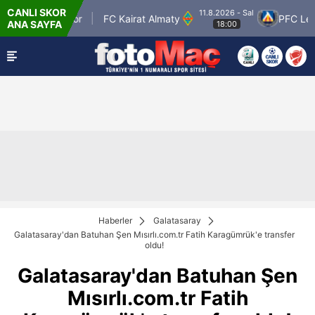
CANLI SKOR
11.8.2026 - Sal
an Petrolspor
FC Kairat Almaty
PFC Levski 
ANA SAYFA
18:00
Haberler
Galatasaray
Galatasaray'dan Batuhan Şen Mısırlı.com.tr Fatih Karagümrük'e transfer
oldu!
Galatasaray'dan Batuhan Şen
Mısırlı.com.tr Fatih