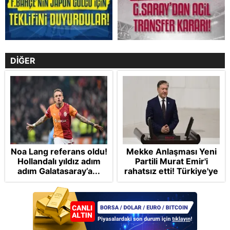
DİĞER
Noa Lang referans oldu!
Mekke Anlaşması Yeni
Hollandalı yıldız adım
Partili Murat Emir'i
adım Galatasaray’a...
rahatsız etti! Türkiye'ye
"paralı muhafız" rolü
biçti