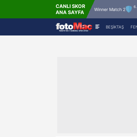
CANLI SKOR
026 - Per
6.8.2026 - Per
Winner Match 12
Winner Match 2
ANA SAYFA
6:00
22:00
BEŞİKTAŞ
FE