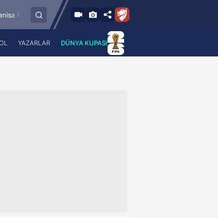
8.8.2026 - Cum
Bandırmaspor
İstanbulspor
Ümraniyespor
17:00
OL
YAZARLAR
DÜNYA KUPASI
 Haber
A Haber Radyo
 Spor
A Spor Radyo
TV
A News Radio
2TV
Radyo Turkuvaz
para
Turkuvaz Romantik
Turkuvaz Efsane
Vav Tv
Radyo Soft
Radyo Energy
Turkuvaz Anadolu