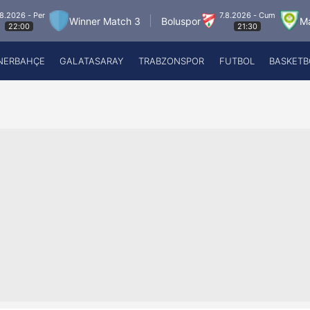
7.8.2026 - Cum
Winner Match 3
Boluspor
Manisa FK
21:30
NERBAHÇE
GALATASARAY
TRABZONSPOR
FUTBOL
BASKETB
Beşiktaş
A
Fenerbahçe
A
Galatasaray
A
Trabzonspor
A
Futbol
A
Basketbol
Ziraat Türkiye Kupası
DİZİ
Diğer Sporlar