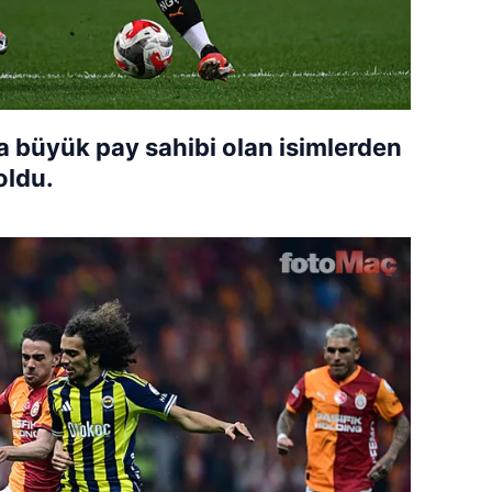
 büyük pay sahibi olan isimlerden
oldu.