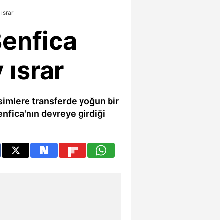
ısrar
Benfica
 ısrar
simlere transferde yoğun bir
enfica'nın devreye girdiği