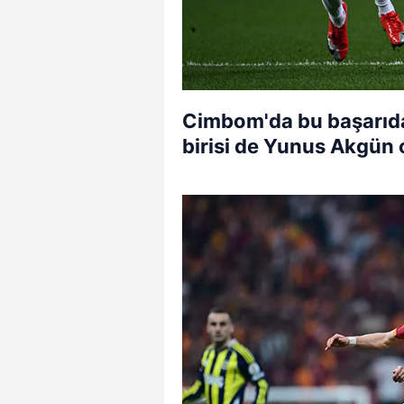
Cimbom'da bu başarıda
birisi de Yunus Akgün 