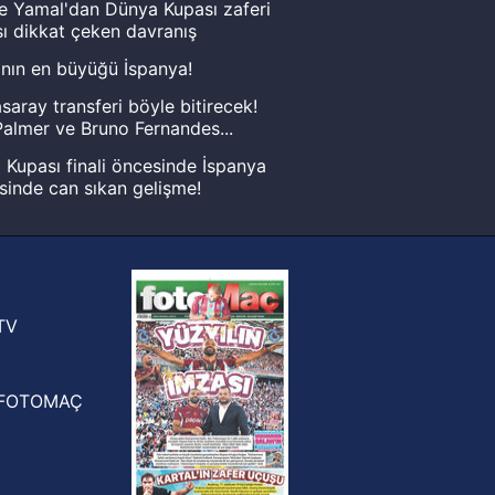
e Yamal'dan Dünya Kupası zaferi
ı dikkat çeken davranış
nın en büyüğü İspanya!
saray transferi böyle bitirecek!
almer ve Bruno Fernandes...
Kupası finali öncesinde İspanya
sinde can sıkan gelişme!
FIFA Dünya Kupası'nı kazanana
yonluk yüzüğü verilecek
n Crespo, Meksika Ligi
rinden Atlas'ın yeni teknik direktörü
TV
FOTOMAÇ