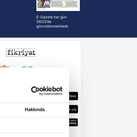
E-Gazete her gün
08:00’de
güncellenmektedir.
Hakkında