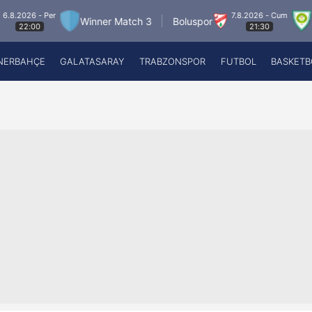
- Per
7.8.2026 - Cum
Winner Match 3
Boluspor
Manisa 
0
21:30
NERBAHÇE
GALATASARAY
TRABZONSPOR
FUTBOL
BASKETB
Beşiktaş
A
Fenerbahçe
A
Galatasaray
A
Trabzonspor
A
Futbol
A
Basketbol
Ziraat Türkiye Kupası
DİZİ
Diğer Sporlar