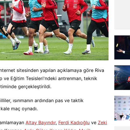
nternet sitesinden yapılan açıklamaya göre Riva
 ve Eğitim Tesisleri'ndeki antrenman, teknik
iminde gerçekleştirildi.
liler, ısınmanın ardından pas ve taktik
t kale maç oynadı.
amamlamayan
Altay Bayındır
,
Ferdi Kadıoğlu
ve
Zeki