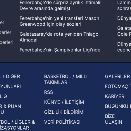
Fenerbahçe'de sürpriz ayrılık ihtimali!
Lamin
Devre arasında gelmişti
sonras
Fenerbahçe'nin yeni transferi Mason
Dünya
eri
Greenwood için olay sözler!
Galata
erleri
Galatasaray'da rota yeniden Thiago
Cole P
Almada!
berleri
Dünya 
Fenerbahçe'nin Şampiyonlar Ligi'nde
cephe
muhtemel rakibi belli oldu! Gornik
2026 
Zabrze'yi elerlerse...
şampi
İspanya-Arjantin finalinin ardından dış
Herna
 / DİĞER
BASKETBOL / MİLLİ
GALERİLER
basından gündem olan manşetler!
ekiple
TAKIMLAR
OYUNLARI
FOTOMAÇ 
Beşiktaş'ın UEFA Avrupa Ligi'nde 3. Ön
oldu
RSS
Eleme Turu muhtemel rakipleri belli oldu!
LİG
KARİYER
KÜNYE / İLETİŞİM
R & PUAN
BUGÜNKÜ 
MU
GİZLİLİK BİLDİRİMİ
BİZE
BOL / LİGLER &
VERİ POLİTİKASI
ULAŞIN
İZASYONLAR