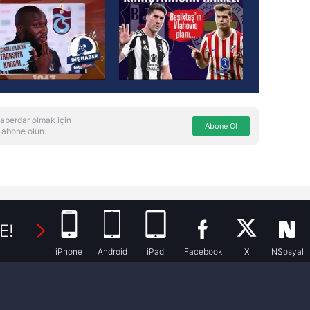
aberdar olmak için
Abone Ol
 abone olun.
E!
iPhone
Android
iPad
Facebook
X
NSosyal