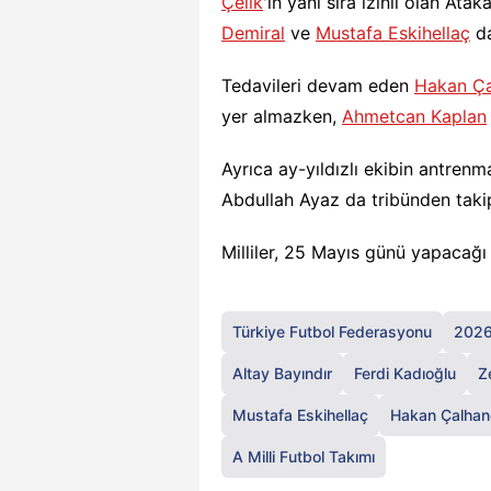
Çelik
'in yanı sıra izinli olan Ata
Demiral
ve
Mustafa Eskihellaç
da
Tedavileri devam eden
Hakan Ça
yer almazken,
Ahmetcan Kaplan
Ayrıca ay-yıldızlı ekibin antrenm
Abdullah Ayaz da tribünden takip
Milliler, 25 Mayıs günü yapacağı 
Türkiye Futbol Federasyonu
2026
Altay Bayındır
Ferdi Kadıoğlu
Z
Mustafa Eskihellaç
Hakan Çalhan
A Milli Futbol Takımı