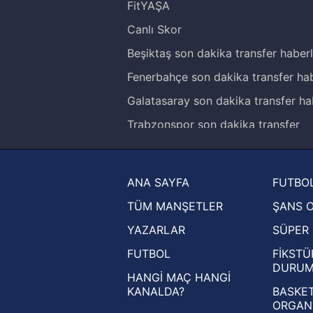
FitYAŞA
Canlı Skor
Beşiktaş son dakika transfer haberl
Fenerbahçe son dakika transfer hab
Galatasaray son dakika transfer ha
Trabzonspor son dakika transfer
haberleri
Trendyol Süper Lig haberleri
ANA SAYFA
FUTBOL
Ziraat Türkiye Kupası haberleri
TÜM MANŞETLER
ŞANS 
UEFA Şampiyonlar Ligi haberleri
YAZARLAR
SÜPER 
UEFA Avrupa Ligi haberleri
FUTBOL
FİKSTÜ
UEFA Konferans Ligi haberleri
DURU
HANGİ MAÇ HANGİ
KANALDA?
BASKET
ORGAN