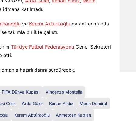
kan Karazor,
Arda Güler
,
Kenan Yıldız
,
Merih
 idmana katılmadı.
lhanoğlu
ve
Kerem Aktürkoğlu
da antrenmanda
ise takımla birlikte çalıştı.
anını
Türkiye Futbol Federasyonu
Genel Sekreteri
 etti.
idmanla hazırlıklarını sürdürecek.
 FIFA Dünya Kupası
Vincenzo Montella
eki Çelik
Arda Güler
Kenan Yıldız
Merih Demiral
oğlu
Kerem Aktürkoğlu
Ahmetcan Kaplan