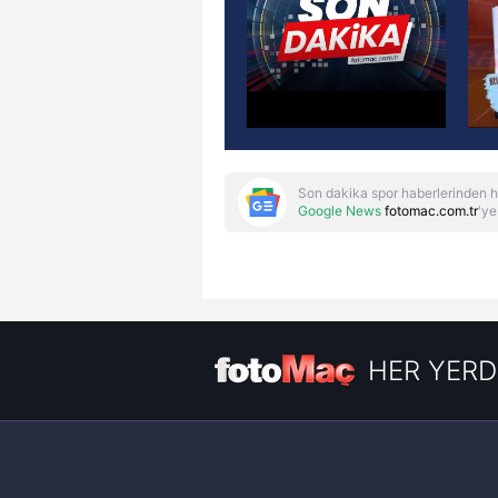
Son dakika spor haberlerinden h
Google News
fotomac.com.tr
'ye
HER YERD