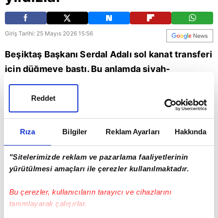
Giriş Tarihi: 25 Mayıs 2026 15:56
Beşiktaş Başkanı Serdal Adalı sol kanat transferi
için düğmeye bastı. Bu anlamda siyah-
beyazlıların gündemine flaş isimleri aldığı
öğrenildi. Yaşanan gelişmeler, A Spor canlı
Reddet
yayınında aktarıldı. İşte detaylar...
Rıza
Bilgiler
Reklam Ayarları
Hakkında
Spor
Beşiktaş
"Sitelerimizde reklam ve pazarlama faaliyetlerinin
yürütülmesi amaçları ile çerezler kullanılmaktadır.
Bu çerezler, kullanıcıların tarayıcı ve cihazlarını
tanımlayarak çalışırlar.