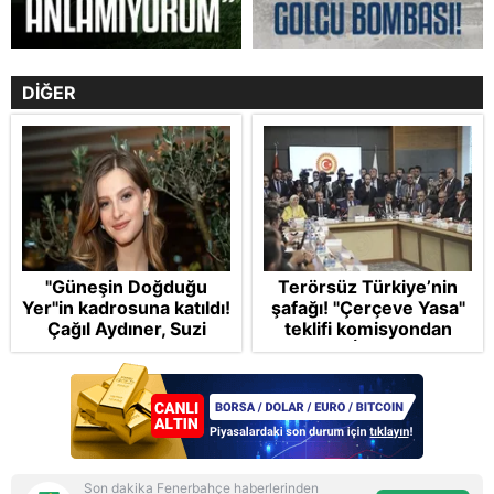
DİĞER
"Güneşin Doğduğu
Terörsüz Türkiye’nin
Yer"in kadrosuna katıldı!
şafağı! "Çerçeve Yasa"
Çağıl Aydıner, Suzi
teklifi komisyondan
karakteriyle geliyor
geçti: İP ve Yeni
Parti'den provokasyon
Son dakika Fenerbahçe haberlerinden