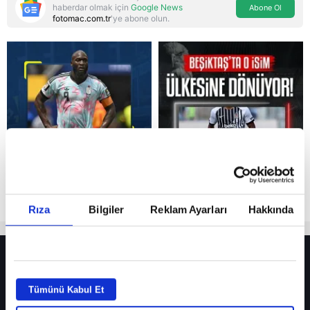
haberdar olmak için
Google News
Abone Ol
fotomac.com.tr
'ye abone olun.
Reddet
Rıza
Bilgiler
Reklam Ayarları
Hakkında
HER YERDE!
Fenerbahçe’de sürpriz ayrılık ihtimali! Devre arasında gelmişti
Tümünü Kabul Et
Fenerbahçe’nin yeni transferi Mason Greenwood için olay sözler!