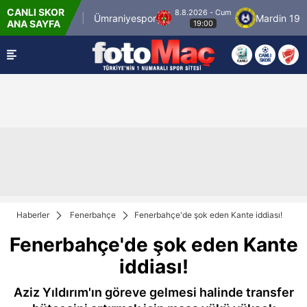
CANLI SKOR
8.8.2026 - Cum
ulspor
Ümraniyespor
Mardin 1969 Spor
ANA SAYFA
19:00
Haberler
Fenerbahçe
Fenerbahçe'de şok eden Kante iddiası!
Fenerbahçe'de şok eden Kante
iddiası!
Aziz Yıldırım'ın göreve gelmesi halinde transfer