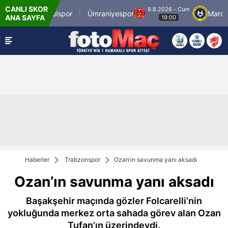
CANLI SKOR
m
8.8.2026 - Cum
İstanbulspor
Ümraniyespor
Mardin 1
ANA SAYFA
19:00
Haberler
Trabzonspor
Ozan’ın savunma yanı aksadı
Ozan’ın savunma yanı aksadı
Başakşehir maçında gözler Folcarelli’nin
yokluğunda merkez orta sahada görev alan Ozan
Tufan’ın üzerindeydi.