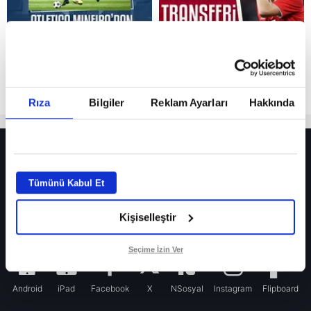
Rıza
Bilgiler
Reklam Ayarları
Hakkında
HER YERDE!
Fenerbahçe’de sürpriz ayrılık ihtimali! Devre arasında gelmişti
Tümünü Kabul Et
Fenerbahçe’nin yeni transferi Mason Greenwood için olay sözler!
Kişiselleştir
Galatasaray’da rota yeniden Thiago Almada!
iPhone
Seçime İzin Ver
Android
iPad
Facebook
X
NSosyal
Instagram
Flipboard