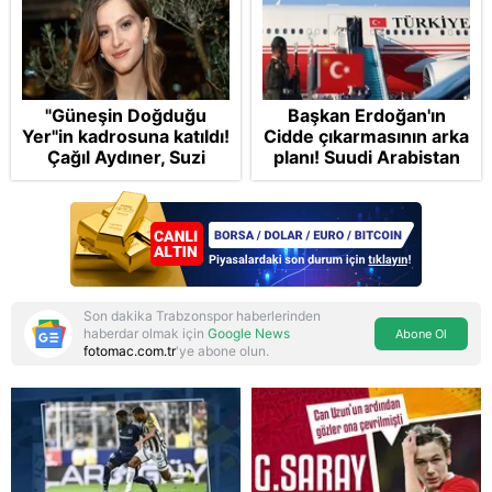
"Güneşin Doğduğu
Başkan Erdoğan'ın
Yer"in kadrosuna katıldı!
Cidde çıkarmasının arka
Çağıl Aydıner, Suzi
planı! Suudi Arabistan
karakteriyle geliyor
ve Pakistan'la Mekke
Anlaşması: "Tel Aviv için
'ölümcül ittifak"
Son dakika Trabzonspor haberlerinden
haberdar olmak için
Google News
Abone Ol
fotomac.com.tr
'ye abone olun.
Reddet