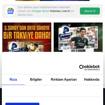
Son dakika spor haberlerinden haberdar
olmak için
Google News
fotomac.com.tr
'ye
Abone Ol
abone olun.
Reddet
Rıza
Bilgiler
Reklam Ayarları
Hakkında
HER YERDE!