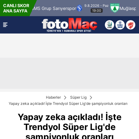
CANLI SKOR
9.8.2026 - Paz
9.8
rup Sarıyerspor
Muğlaspor
Vanspor
ANA SAYFA
19:00
Haberler
Süper Lig
Yapay zeka açıkladı! İşte Trendyol Süper Lig'de şampiyonluk oranları
Yapay zeka açıkladı! İşte
Trendyol Süper Lig'de
şampiyonluk oranları