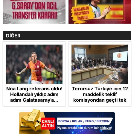
DİĞER
Noa Lang referans oldu!
Terörsüz Türkiye için 12
Hollandalı yıldız adım
maddelik teklif
adım Galatasaray’a...
komisyondan geçti tek
madde değişti!
Soruşturma ve cezalar
hangi şartlarda
ertelenecek?