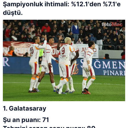
Şampiyonluk ihtimali: %12.1'den %7.1'e
düştü.
1. Galatasaray
Şu an puanı: 71