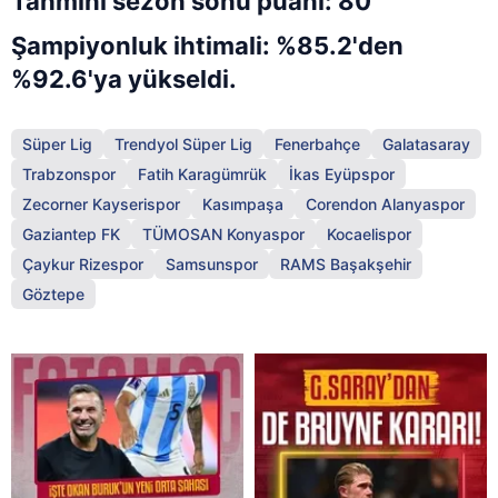
Tahmini sezon sonu puanı: 80
Şampiyonluk ihtimali: %85.2'den
%92.6'ya yükseldi.
Süper Lig
Trendyol Süper Lig
Fenerbahçe
Galatasaray
Trabzonspor
Fatih Karagümrük
İkas Eyüpspor
Zecorner Kayserispor
Kasımpaşa
Corendon Alanyaspor
Gaziantep FK
TÜMOSAN Konyaspor
Kocaelispor
Çaykur Rizespor
Samsunspor
RAMS Başakşehir
Göztepe