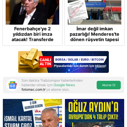
Fenerbahçe'ye 2
İmar değil imkan
yıldızdan biri imza
pazarlığı! Menderes'te
atacak! Transferde
dönen rüşvetin tapesi
golcü harekatı...
Takvim'de: Müdürüm
altından kalkamayız!
Para kuryesine
gönüllülük esası
Son dakika Trabzonspor haberlerinden
haberdar olmak için
Google News
Abone Ol
fotomac.com.tr
'ye abone olun.
Reddet