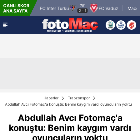
CANLI SKOR
79'
aiova 1948
FC Inter Turku
FC Vaduz
Maccabi Te
ANA SAYFA
2
-
1
Haberler
Trabzonspor
Abdullah Avcı Fotomaç'a konuştu: Benim kaygım vardı oyuncuların yoktu
Abdullah Avcı Fotomaç'a
konuştu: Benim kaygım vardı
oyuncuların yoktu