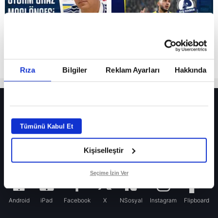
Rıza
Bilgiler
Reklam Ayarları
Hakkında
HER YERDE!
Fenerbahçe’de sürpriz ayrılık ihtimali! Devre arasında gelmişti
Tümünü Kabul Et
Fenerbahçe’nin yeni transferi Mason Greenwood için olay sözler!
Kişiselleştir
Galatasaray’da rota yeniden Thiago Almada!
iPhone
Seçime İzin Ver
Android
iPad
Facebook
X
NSosyal
Instagram
Flipboard