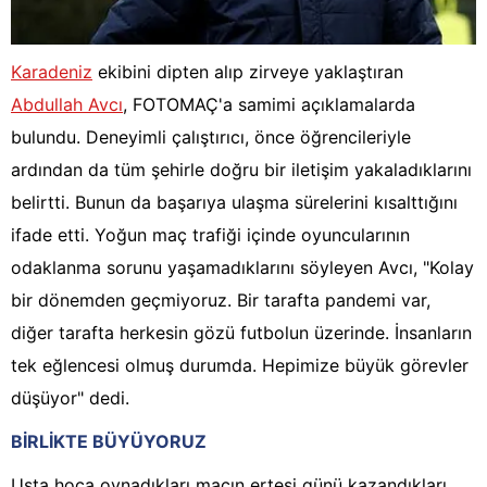
Karadeniz
ekibini dipten alıp zirveye yaklaştıran
Abdullah Avcı
, FOTOMAÇ'a samimi açıklamalarda
bulundu. Deneyimli çalıştırıcı, önce öğrencileriyle
ardından da tüm şehirle doğru bir iletişim yakaladıklarını
belirtti. Bunun da başarıya ulaşma sürelerini kısalttığını
ifade etti. Yoğun maç trafiği içinde oyuncularının
odaklanma sorunu yaşamadıklarını söyleyen Avcı, "Kolay
bir dönemden geçmiyoruz. Bir tarafta pandemi var,
diğer tarafta herkesin gözü futbolun üzerinde. İnsanların
tek eğlencesi olmuş durumda. Hepimize büyük görevler
düşüyor" dedi.
BİRLİKTE BÜYÜYORUZ
Usta hoca oynadıkları maçın ertesi günü kazandıkları