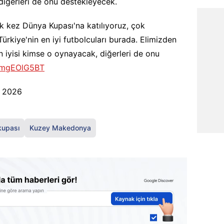
 diğerleri de onu destekleyecek.
k kez Dünya Kupası'na katılıyoruz, çok
Türkiye'nin en iyi futbolcuları burada. Elimizden
n iyisi kimse o oynayacak, diğerleri de onu
/AmgEOlG5BT
, 2026
kupası
Kuzey Makedonya