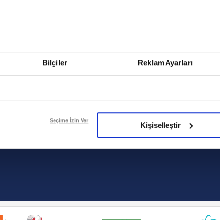
Fenerbahçe'nin Şampiyonlar Ligi'nde
cephe
muhtemel rakibi belli oldu! Gornik
2026 
Zabrze'yi elerlerse...
şampi
İspanya-Arjantin finalinin ardından dış
Herna
 / DİĞER
BASKETBOL / MİLLİ
GALERİLER
basından gündem olan manşetler!
ekiple
TAKIMLAR
Bilgiler
Reklam Ayarları
OYUNLARI
FOTOMAÇ 
Beşiktaş'ın UEFA Avrupa Ligi'nde 3. Ön
oldu
RSS
Eleme Turu muhtemel rakipleri belli oldu!
LİG
KARİYER
KÜNYE / İLETİŞİM
R & PUAN
BUGÜNKÜ 
MU
GİZLİLİK BİLDİRİMİ
BİZE
Seçime İzin Ver
Kişiselleştir
BOL / LİGLER &
VERİ POLİTİKASI
ULAŞIN
İZASYONLAR