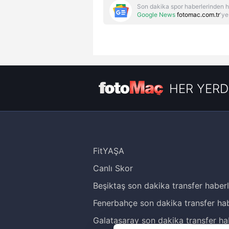
Son dakika spor haberlerinden h
Google News
fotomac.com.tr
'ye
HER YERD
FitYAŞA
Canlı Skor
Beşiktaş son dakika transfer haberl
Reddet
Fenerbahçe son dakika transfer hab
Galatasaray son dakika transfer ha