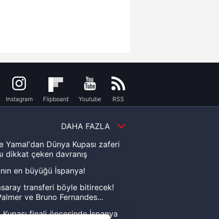
Instagram
Flipboard
Youtube
RSS
DAHA FAZLA
e Yamal'dan Dünya Kupası zaferi
ı dikkat çeken davranış
nın en büyüğü İspanya!
saray transferi böyle bitirecek!
almer ve Bruno Fernandes...
Kupası finali öncesinde İspanya