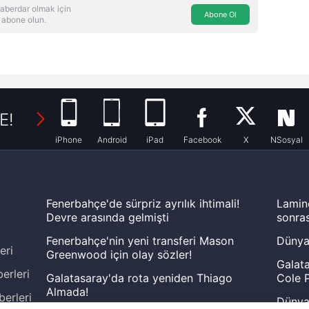
aberdar olmak için
Abone Ol
 abone olun.
E!
iPhone
Android
iPad
Facebook
X
NSosyal
Fenerbahçe'de sürpriz ayrılık ihtimali!
Lamin
Devre arasında gelmişti
sonras
Fenerbahçe'nin yeni transferi Mason
Dünya
eri
Greenwood için olay sözler!
Galata
erleri
Galatasaray'da rota yeniden Thiago
Cole P
Almada!
berleri
Dünya 