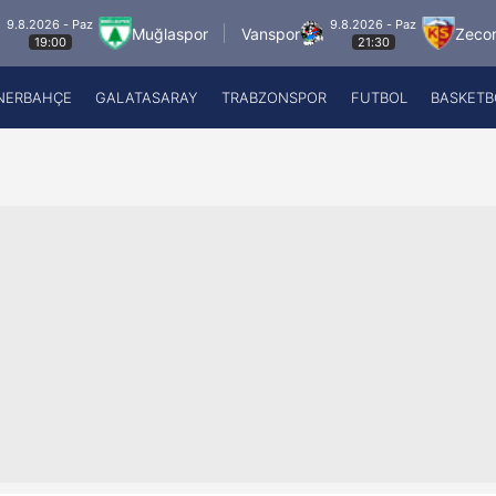
6 - Paz
9.8.2026 - Paz
Muğlaspor
Vanspor
Zecorner Ka
:00
21:30
NERBAHÇE
GALATASARAY
TRABZONSPOR
FUTBOL
BASKETB
Beşiktaş
A
Fenerbahçe
A
Galatasaray
A
Trabzonspor
A
Futbol
A
Basketbol
Ziraat Türkiye Kupası
DİZİ
Diğer Sporlar