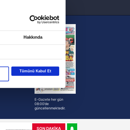
sinde can sıkan gelişme!
FIFA Dünya Kupası'nı kazanana
yonluk yüzüğü verilecek
n Crespo, Meksika Ligi
rinden Atlas'ın yeni teknik direktörü
Hakkında
TV
FOTOMAÇ
Tümünü Kabul Et
E-Gazete her gün
08:00’de
güncellenmektedir.
SON DAKİKA