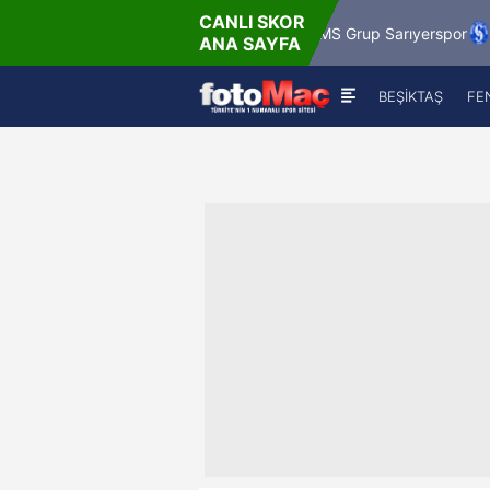
CANLI SKOR
z
9.8.202
Misirli.com.tr Karagümrük
SMS Grup Sarıyerspor
ANA SAYFA
19
BEŞİKTAŞ
FE