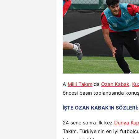
A
Milli Takım
'da
Ozan Kabak
,
Ku
öncesi basın toplantısında konuş
İŞTE OZAN KABAK'IN SÖZLERİ:
24 sene sonra ilk kez
Dünya Kup
Takım. Türkiye'nin en iyi futbol