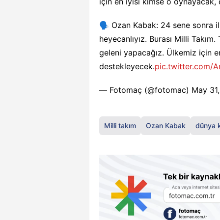
için en iyisi kimse o oynayacak,
🗣️ Ozan Kabak: 24 sene sonra il
heyecanlıyız. Burası Milli Takım. 
geleni yapacağız. Ülkemiz için e
destekleyecek.
pic.twitter.com
— Fotomaç (@fotomac)
May 31
Milli takım
Ozan Kabak
dünya 