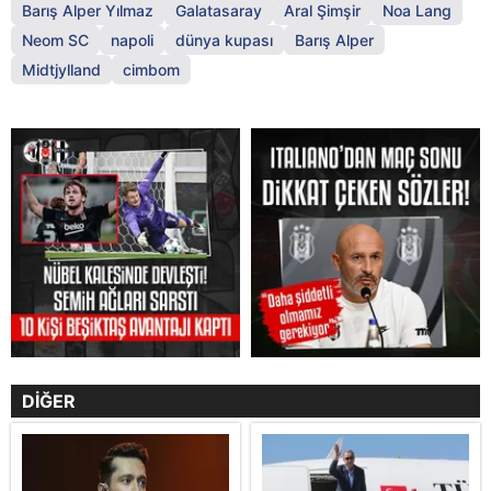
Barış Alper Yılmaz
Galatasaray
Aral Şimşir
Noa Lang
Neom SC
napoli
dünya kupası
Barış Alper
Midtjylland
cimbom
DİĞER