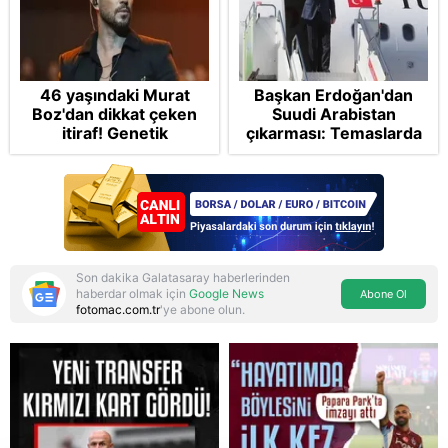
46 yaşındaki Murat
Başkan Erdoğan'dan
Boz'dan dikkat çeken
Suudi Arabistan
itiraf! Genetik
çıkarması: Temaslarda
korkusunu açıkladı
bulunacak
Son dakika Galatasaray haberlerinden
haberdar olmak için
Google News
Abone Ol
fotomac.com.tr
'ye abone olun.
Reddet