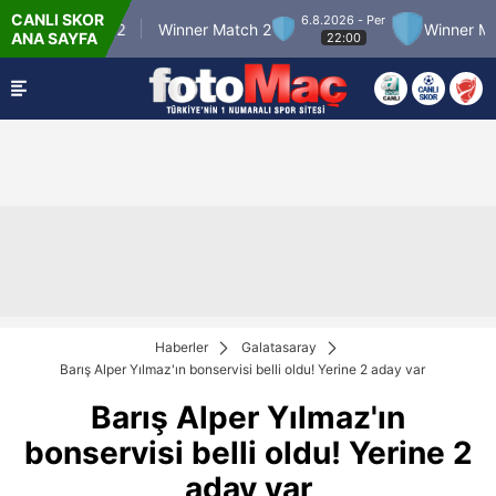
CANLI SKOR
6.8.2026 - Per
atch 12
Winner Match 2
Winner Match 3
ANA SAYFA
22:00
Haberler
Galatasaray
Barış Alper Yılmaz'ın bonservisi belli oldu! Yerine 2 aday var
Barış Alper Yılmaz'ın
bonservisi belli oldu! Yerine 2
aday var