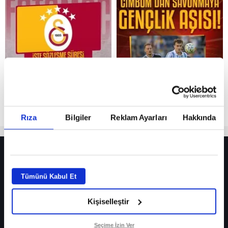
Reddet
Rıza
Bilgiler
Reklam Ayarları
Hakkında
HER YERDE!
Fenerbahçe’de sürpriz ayrılık ihtimali! Devre arasında gelmişti
Tümünü Kabul Et
Fenerbahçe’nin yeni transferi Mason Greenwood için olay sözler!
Kişiselleştir
Galatasaray’da rota yeniden Thiago Almada!
iPhone
Seçime İzin Ver