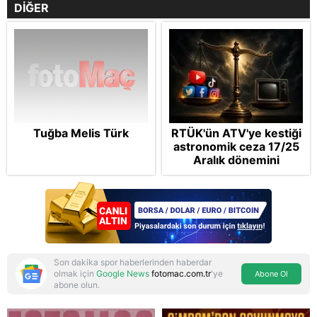
DİĞER
Tuğba Melis Türk
RTÜK'ün ATV'ye kestiği
astronomik ceza 17/25
Aralık dönemini
anımsattı! Milli yayınlara
"yaptırım" kıskacı:
Turkuvaz Medya neden
hedefte?
Son dakika spor haberlerinden haberdar
olmak için
Google News
fotomac.com.tr
'ye
Abone Ol
abone olun.