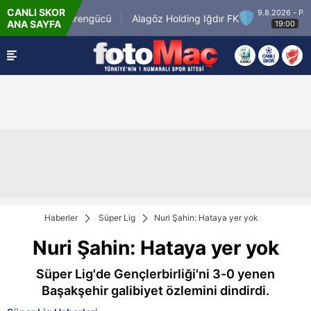
CANLI SKOR
A
9.8.2026 - Paz
Keçiörengücü
Alagöz Holding Iğdır FK
ANA SAYFA
-
0
19:00
Haberler
Süper Lig
Nuri Şahin: Hataya yer yok
Nuri Şahin: Hataya yer yok
Süper Lig'de Gençlerbirliği'ni 3-0 yenen
Başakşehir galibiyet özlemini dindirdi.