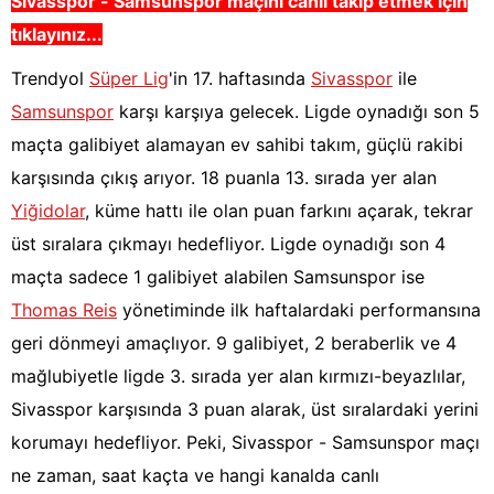
Sivasspor - Samsunspor maçını canlı takip etmek için
tıklayınız...
Trendyol
Süper Lig
'in 17. haftasında
Sivasspor
ile
Samsunspor
karşı karşıya gelecek. Ligde oynadığı son 5
maçta galibiyet alamayan ev sahibi takım, güçlü rakibi
karşısında çıkış arıyor. 18 puanla 13. sırada yer alan
Yiğidolar
, küme hattı ile olan puan farkını açarak, tekrar
üst sıralara çıkmayı hedefliyor. Ligde oynadığı son 4
maçta sadece 1 galibiyet alabilen Samsunspor ise
Thomas Reis
yönetiminde ilk haftalardaki performansına
geri dönmeyi amaçlıyor. 9 galibiyet, 2 beraberlik ve 4
mağlubiyetle ligde 3. sırada yer alan kırmızı-beyazlılar,
Sivasspor karşısında 3 puan alarak, üst sıralardaki yerini
korumayı hedefliyor. Peki, Sivasspor - Samsunspor maçı
ne zaman, saat kaçta ve hangi kanalda canlı