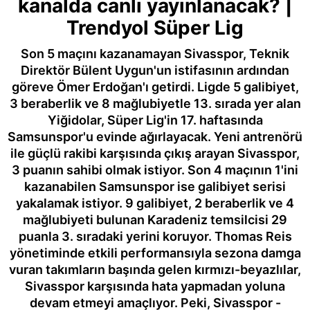
kanalda canlı yayınlanacak? |
Trendyol Süper Lig
Son 5 maçını kazanamayan Sivasspor, Teknik
Direktör Bülent Uygun'un istifasının ardından
göreve Ömer Erdoğan'ı getirdi. Ligde 5 galibiyet,
3 beraberlik ve 8 mağlubiyetle 13. sırada yer alan
Yiğidolar, Süper Lig'in 17. haftasında
Samsunspor'u evinde ağırlayacak. Yeni antrenörü
ile güçlü rakibi karşısında çıkış arayan Sivasspor,
3 puanın sahibi olmak istiyor. Son 4 maçının 1'ini
kazanabilen Samsunspor ise galibiyet serisi
yakalamak istiyor. 9 galibiyet, 2 beraberlik ve 4
mağlubiyeti bulunan Karadeniz temsilcisi 29
puanla 3. sıradaki yerini koruyor. Thomas Reis
yönetiminde etkili performansıyla sezona damga
vuran takımların başında gelen kırmızı-beyazlılar,
Sivasspor karşısında hata yapmadan yoluna
devam etmeyi amaçlıyor. Peki, Sivasspor -