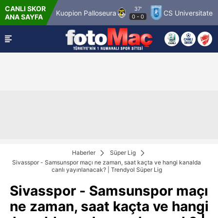
CANLI SKOR
37'
 Match 12
Kuopion Palloseura
CS Universitatea Cr
ANA SAYFA
0
-
0
Haberler
Süper Lig
Sivasspor - Samsunspor maçı ne zaman, saat kaçta ve hangi kanalda
canlı yayınlanacak? | Trendyol Süper Lig
Sivasspor - Samsunspor maçı
ne zaman, saat kaçta ve hangi