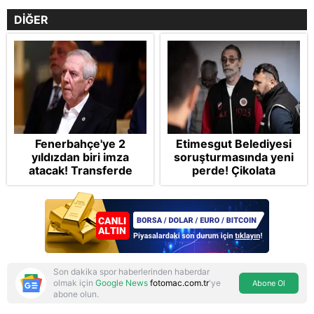
DİĞER
Fenerbahçe'ye 2
Etimesgut Belediyesi
yıldızdan biri imza
soruşturmasında yeni
atacak! Transferde
perde! Çikolata
golcü harekatı...
kutusunda rüşvet ve
gizli oda iddiaları
dosyada
Son dakika spor haberlerinden haberdar
olmak için
Google News
fotomac.com.tr
'ye
Abone Ol
abone olun.