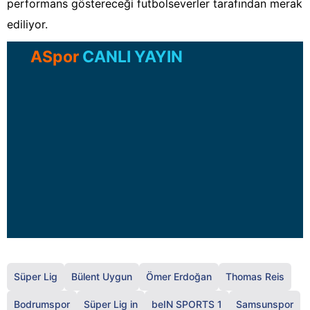
performans göstereceği futbolseverler tarafından merak
ediliyor.
ASpor
CANLI YAYIN
Süper Lig
Bülent Uygun
Ömer Erdoğan
Thomas Reis
Bodrumspor
Süper Lig in
beIN SPORTS 1
Samsunspor