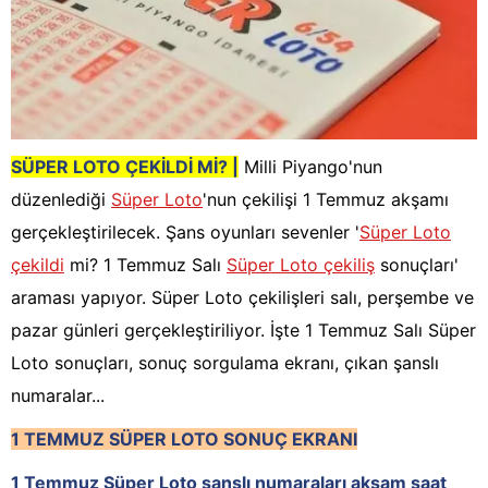
SÜPER LOTO ÇEKİLDİ Mİ? |
Milli Piyango'nun
düzenlediği
Süper Loto
'nun çekilişi 1 Temmuz akşamı
gerçekleştirilecek. Şans oyunları sevenler '
Süper Loto
çekildi
mi? 1 Temmuz Salı
Süper Loto çekiliş
sonuçları'
araması yapıyor. Süper Loto çekilişleri salı, perşembe ve
pazar günleri gerçekleştiriliyor. İşte 1 Temmuz Salı Süper
Loto sonuçları, sonuç sorgulama ekranı, çıkan şanslı
numaralar...
1 TEMMUZ SÜPER LOTO SONUÇ EKRANI
1 Temmuz Süper Loto şanslı numaraları akşam saat