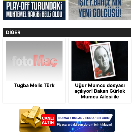
DİĞER
Tuğba Melis Türk
Uğur Mumcu dosyası
açılıyor! Bakan Gürlek
Mumcu Ailesi ile
görüşecek: Dosyadaki
son durum ve yeni
çalışmalar ele alınacak