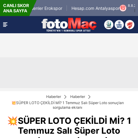
CANLI SKOR
54'
8.8.2026 
Esenler Erokspor
Hesap.com Antalyaspor
ANA SAYFA
0
-
0
21:30
Haberler
Haberler
💥SÜPER LOTO ÇEKİLDİ Mİ? 1 Temmuz Salı Süper Loto sonuçları
sorgulama ekranı
💥SÜPER LOTO ÇEKİLDİ Mİ? 1
Temmuz Salı Süper Loto