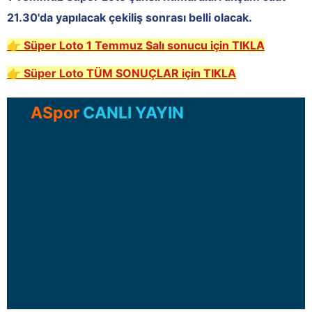
21.30'da yapılacak çekiliş sonrası belli olacak.
👉 Süper Loto
1 Temmuz
Salı
sonucu için TIKLA
👉 Süper Loto TÜM SONUÇLAR
için TIKLA
ASpor
CANLI YAYIN