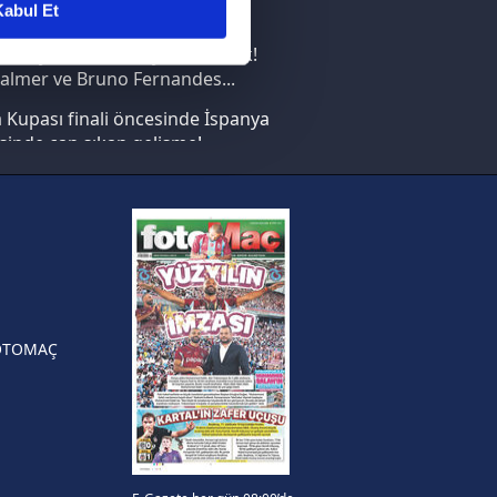
abul Et
nın en büyüğü İspanya!
ar gösterilmeyecektir."
saray transferi böyle bitirecek!
almer ve Bruno Fernandes...
çerezler kullanılmaktadır. Bu
Kupası finali öncesinde İspanya
u hizmetlerinin sunulması
sinde can sıkan gelişme!
i ve sizlere yönelik
nılacaktır.
FIFA Dünya Kupası'nı kazanana
yonluk yüzüğü verilecek
kin detaylı bilgi için Ayarlar
n Crespo, Meksika Ligi
rinden Atlas'ın yeni teknik
örü oldu
ak ve sitemizde ilgili
OTOMAÇ