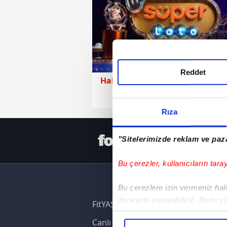
Reddet
Haberler
25 Temmuz 2026 | Cuma
Rıza
HER YERD
"Sitelerimizde reklam ve paza
Bu çerezler, kullanıcıların tara
Bu çerezlere izin vermeniz halin
deneyimi yaşatabiliriz. Bunu y
FitYAŞA
içerikleri sunabilmek adına el
Canlı Skor
noktasında tek gelir kalemimiz 