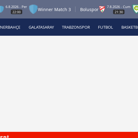
2026 - Per
7.8.2026 - Cum
Winner Match 3
Boluspor
Man
22:00
21:30
ENERBAHÇE
GALATASARAY
TRABZONSPOR
FUTBOL
BASKET
Beşiktaş
A
Fenerbahçe
A
Galatasaray
A
Trabzonspor
A
Futbol
A
Basketbol
Ziraat Türkiye Kupası
DİZİ
Diğer Sporlar