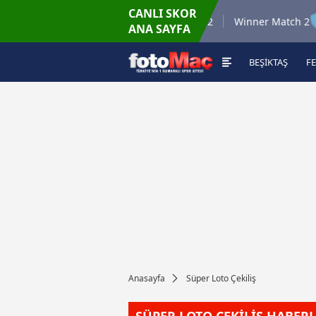
CANLI SKOR
6.8.2026 - Per
6.8.
 35
Winner Match 12
Winner Match 2
ANA SAYFA
16:00
BEŞİKTAŞ
F
Anasayfa
Süper Loto Çekiliş