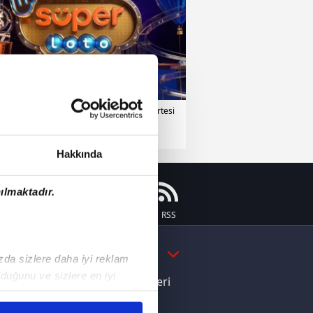
erler
20 Temmuz 2026 | Pazartesi
Hakkında
ılmaktadır.
Instagram
Flipboard
Youtube
RSS
DAHA FAZLA
ızda sizlere daha iyi reklam
duğunu ve sizlere en iyi
e Yamal'dan Dünya Kupası zaferi
liyetlerimizi karşılamak
ı dikkat çeken davranış