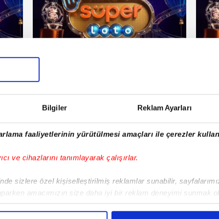
Haberler
Hab
rtesi
22 Temmuz 2026 | Çarşamba
Bilgiler
Reklam Ayarları
E!
rlama faaliyetlerinin yürütülmesi amaçları ile çerezler kullan
iPhone
Android
iPad
Facebook
X
NSosyal
yıcı ve cihazlarını tanımlayarak çalışırlar.
de sizlere özel kişiselleştirilmiş reklamlar sunabilir, sayfalarım
aparken amacımızın size daha iyi bir reklam deneyimi sunmak ol
Fenerbahçe'de sürpriz ayrılık ihtimali!
Lamin
imizden gelen çabayı gösterdiğimizi ve bu noktada, reklamların ma
Devre arasında gelmişti
sonras
olduğunu sizlere hatırlatmak isteriz.