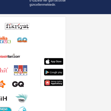
E-Gazete her gün 08:00’de
güncellenmektedir.