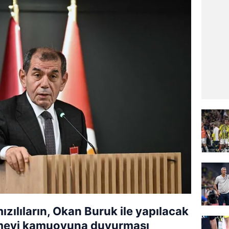
ızılıların, Okan Buruk ile yapılacak
eşmeyi kamuoyuna duyurması