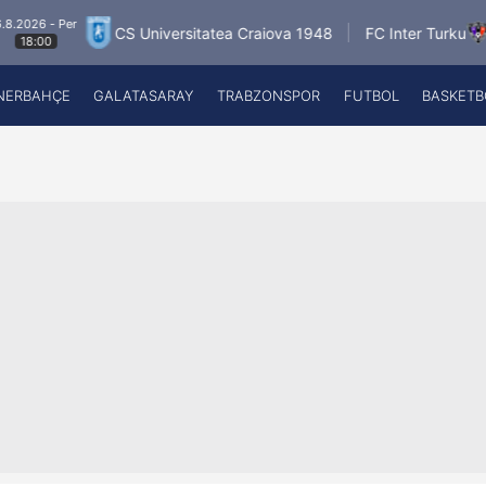
6.8.2026 - Per
CS Universitatea Craiova 1948
FC Inter Turku
18:00
NERBAHÇE
GALATASARAY
TRABZONSPOR
FUTBOL
BASKETB
Beşiktaş
A
Fenerbahçe
A
Galatasaray
A
Trabzonspor
A
Futbol
A
Basketbol
Ziraat Türkiye Kupası
DİZİ
Diğer Sporlar