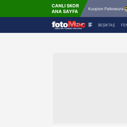
CANLI SKOR
- Per
6.8.2026 - Per
Winner Match 12
Kuopion Palloseura
ANA SAYFA
18:00
BEŞİKTAŞ
FE