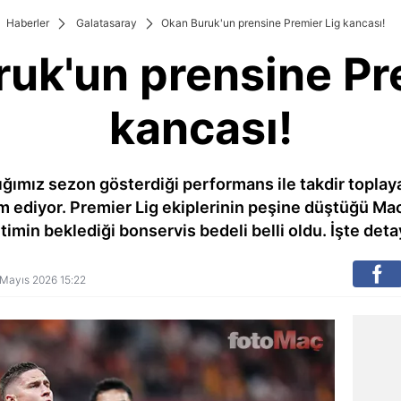
Haberler
Galatasaray
Okan Buruk'un prensine Premier Lig kancası!
uk'un prensine Pr
kancası!
ğımız sezon gösterdiği performans ile takdir toplayan 
diyor. Premier Lig ekiplerinin peşine düştüğü Macar
imin beklediği bonservis bedeli belli oldu. İşte detay
7 Mayıs 2026 15:22