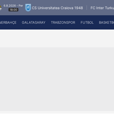
6.8.2026 - Per
CS Universitatea Craiova 1948
FC Inter Turku
18:00
NERBAHÇE
GALATASARAY
TRABZONSPOR
FUTBOL
BASKETB
Beşiktaş
A
Fenerbahçe
A
Galatasaray
A
Trabzonspor
A
Futbol
A
Basketbol
Ziraat Türkiye Kupası
DİZİ
Diğer Sporlar