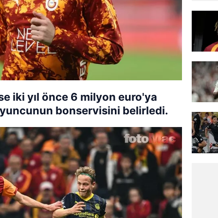
se iki yıl önce 6 milyon euro'ya
oyuncunun bonservisini belirledi.