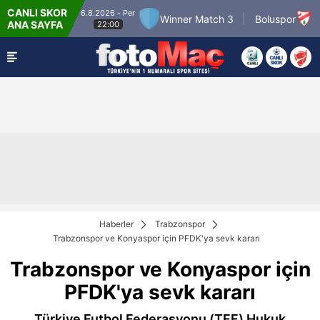
CANLI SKOR
6.8.2026 - Per
7.8.2
r Match 2
Winner Match 3
Boluspor
ANA SAYFA
22:00
Haberler
Trabzonspor
Trabzonspor ve Konyaspor için PFDK'ya sevk kararı
Trabzonspor ve Konyaspor için
PFDK'ya sevk kararı
Türkiye Futbol Federasyonu (TFF) Hukuk