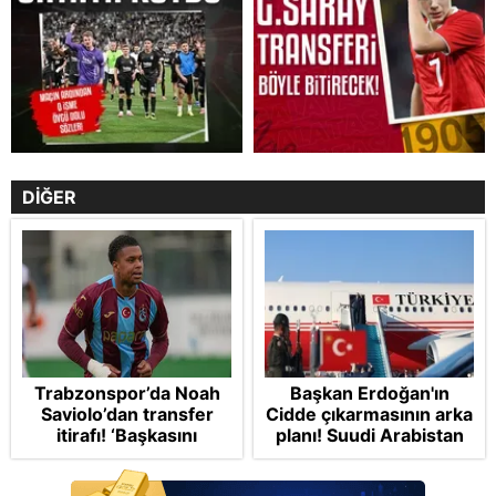
DİĞER
Trabzonspor’da Noah
Başkan Erdoğan'ın
Saviolo’dan transfer
Cidde çıkarmasının arka
itirafı! ‘Başkasını
planı! Suudi Arabistan
izlemeye geldi’
ve Pakistan'la üçlü ortak
savunma anlaşması: