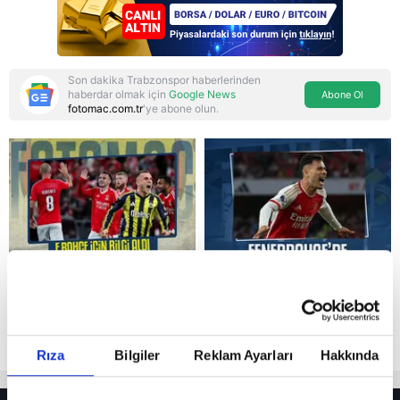
"Islamic NATO"
manşetleri
Son dakika Trabzonspor haberlerinden
haberdar olmak için
Google News
Abone Ol
fotomac.com.tr
'ye abone olun.
Reddet
Rıza
Bilgiler
Reklam Ayarları
Hakkında