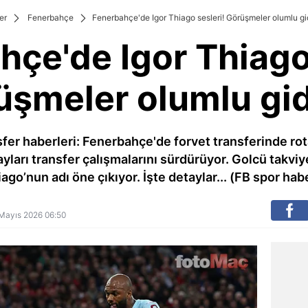
er
Fenerbahçe
Fenerbahçe'de Igor Thiago sesleri! Görüşmeler olumlu gi
hçe'de Igor Thiago 
üşmeler olumlu gid
er haberleri: Fenerbahçe'de forvet transferinde rota 
yları transfer çalışmalarını sürdürüyor. Golcü takviy
ago’nun adı öne çıkıyor. İşte detaylar... (FB spor hab
8 Mayıs 2026 06:50