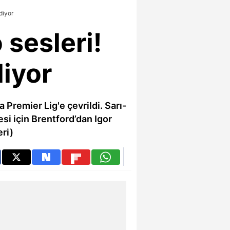
diyor
sesleri!
iyor
Premier Lig'e çevrildi. Sarı-
esi için Brentford’dan Igor
eri)