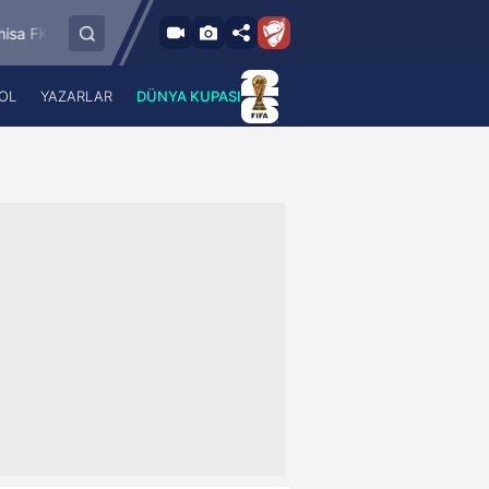
8.8.2026 - Cum
ndırmaspor
İstanbulspor
Ümraniyespor
17:00
OL
YAZARLAR
DÜNYA KUPASI
 Haber
A Haber Radyo
 Spor
A Spor Radyo
TV
A News Radio
2TV
Radyo Turkuvaz
para
Turkuvaz Romantik
Turkuvaz Efsane
Vav Tv
Radyo Soft
Radyo Energy
Turkuvaz Anadolu