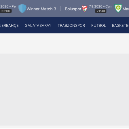
7.8.2026 - Cum
Winner Match 3
Boluspor
Manisa FK
Ba
21:30
NERBAHÇE
GALATASARAY
TRABZONSPOR
FUTBOL
BASKETB
Beşiktaş
A
Fenerbahçe
A
Galatasaray
A
Trabzonspor
A
Futbol
A
Basketbol
Ziraat Türkiye Kupası
DİZİ
Diğer Sporlar