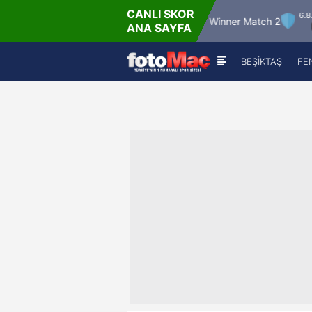
CANLI SKOR
6 - Per
6.8.2026 - Per
Winner Match 12
Winner Match 2
ANA SAYFA
00
22:00
BEŞİKTAŞ
FE