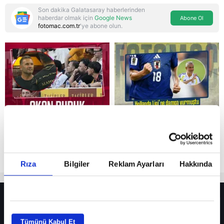
Son dakika Galatasaray haberlerinden
haberdar olmak için
Google News
Abone Ol
fotomac.com.tr
'ye abone olun.
Reddet
Rıza
Bilgiler
Reklam Ayarları
Hakkında
HER YERDE!
Fenerbahçe’de sürpriz ayrılık ihtimali! Devre arasında gelmişti
Tümünü Kabul Et