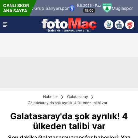
CANLI SKOR
9.8.2026 - Paz
MS Grup Sarıyerspor
Muğlaspor
Vanspor
ANA SAYFA
19:00
Haberler
Galatasaray
Galatasaray'da şok ayrılık! 4 ülkeden talibi var
Galatasaray'da şok ayrılık! 4
ülkeden talibi var
Son dakika Galatasaray transfer haberleri: Yaz