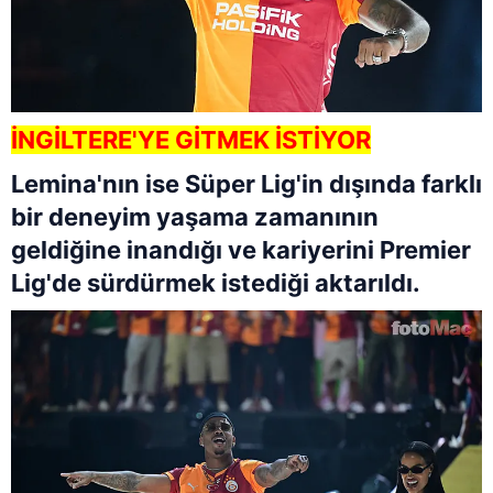
İNGİLTERE'YE GİTMEK İSTİYOR
Lemina'nın ise Süper Lig'in dışında farklı
bir deneyim yaşama zamanının
geldiğine inandığı ve kariyerini Premier
Lig'de sürdürmek istediği aktarıldı.