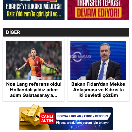
DİĞER
Noa Lang referans oldu!
Bakan Fidan'dan Mekke
Hollandalı yıldız adım
Anlaşması ve Kıbrıs'ta
adım Galatasaray’a...
iki devletli çözüm
mesajı: Bize
saldırmayan hiçbir ülke
hedefimizde değil