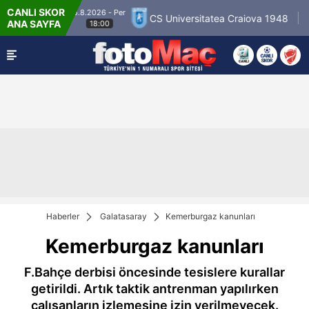
CANLI SKOR
6.8.2026 - Per
loseura
CS Universitatea Craiova 1948
FC In
ANA SAYFA
18:00
Haberler
Galatasaray
Kemerburgaz kanunları
Kemerburgaz kanunları
F.Bahçe derbisi öncesinde tesislere kurallar
getirildi. Artık taktik antrenman yapılırken
çalışanların izlemesine izin verilmeyecek.