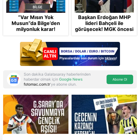
“Var Mısın Yok
Başkan Erdoğan MHP
Musun”da Bilge’den
lideri Bahçeli ile
milyonluk karar!
görüşecek! MGK öncesi
sürpriz zirve: Çerçeve
Yasa teklifi gündemde
Son dakika Galatasaray haberlerinden
haberdar olmak için
Google News
Abone Ol
fotomac.com.tr
'ye abone olun.
Reddet