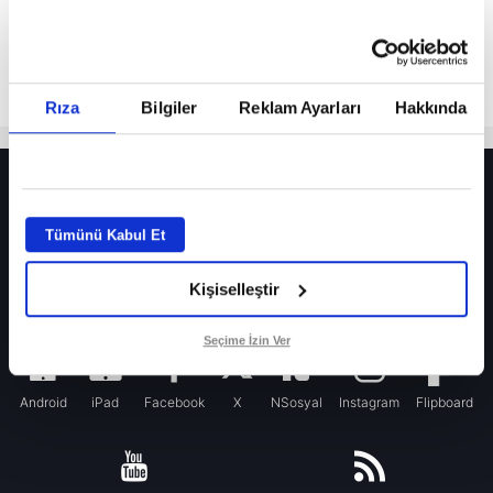
Rıza
Bilgiler
Reklam Ayarları
Hakkında
HER YERDE!
Fenerbahçe’de sürpriz ayrılık ihtimali! Devre arasında gelmişti
Tümünü Kabul Et
Fenerbahçe’nin yeni transferi Mason Greenwood için olay sözler!
Kişiselleştir
Galatasaray’da rota yeniden Thiago Almada!
iPhone
Seçime İzin Ver
Android
iPad
Facebook
X
NSosyal
Instagram
Flipboard