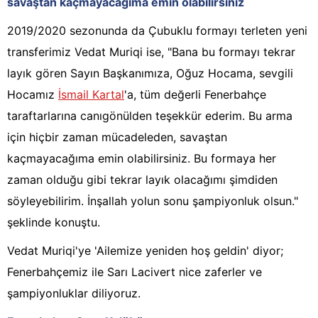
savaştan kaçmayacağıma emin olabilirsiniz
2019/2020 sezonunda da Çubuklu formayı terleten yeni
transferimiz Vedat Muriqi ise, "Bana bu formayı tekrar
layık gören Sayın Başkanımıza, Oğuz Hocama, sevgili
Hocamız
İsmail Kartal
'a, tüm değerli Fenerbahçe
taraftarlarına canıgönülden teşekkür ederim. Bu arma
için hiçbir zaman mücadeleden, savaştan
kaçmayacağıma emin olabilirsiniz. Bu formaya her
zaman olduğu gibi tekrar layık olacağımı şimdiden
söyleyebilirim. İnşallah yolun sonu şampiyonluk olsun."
şeklinde konuştu.
Vedat Muriqi'ye 'Ailemize yeniden hoş geldin' diyor;
Fenerbahçemiz ile Sarı Lacivert nice zaferler ve
şampiyonluklar diliyoruz.