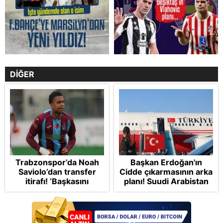
DİĞER
Trabzonspor’da Noah
Başkan Erdoğan'ın
Saviolo’dan transfer
Cidde çıkarmasının arka
itirafı! ‘Başkasını
planı! Suudi Arabistan
izlemeye geldi’
ve Pakistan'la Mekke
Anlaşması: "Tel Aviv için
'ölümcül ittifak"