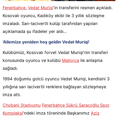
Fenerbahçe
,
Vedat Muriqi
'in transferini resmen açıkladı.
Kosovalı oyuncu, Kadıköy ekibi ile 3 yıllık sözleşme
imzaladı. Sarı-lacivertli kulüp tarafından yapılan
açıklamada şu ifadeler yer aldı...
'Ailemize yeniden hoş geldin Vedat Muriqi'
Kulübümüz, Kosovalı forvet Vedat Muriqi'nin transferi
konusunda oyuncu ve kulübü
Mallorca
ile anlaşma
sağladı.
1994 doğumlu golcü oyuncu Vedat Muriqi, kendisini 3
yıllığına sarı lacivertli renklere bağlayan sözleşmeye
imza attı.
Chobani Stadyumu
Fenerbahçe Şükrü Saracoğlu Spor
Kompleksi
'ndeki imza töreninde Başkanımız
Aziz