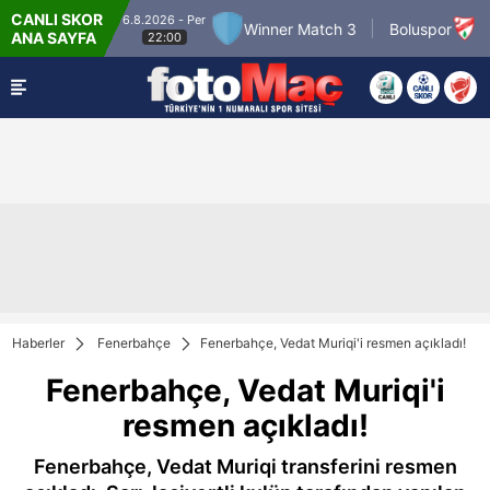
CANLI SKOR
6.8.2026 - Per
7.8.20
 Match 2
Winner Match 3
Boluspor
ANA SAYFA
22:00
2
Haberler
Fenerbahçe
Fenerbahçe, Vedat Muriqi'i resmen açıkladı!
Fenerbahçe, Vedat Muriqi'i
resmen açıkladı!
Fenerbahçe, Vedat Muriqi transferini resmen