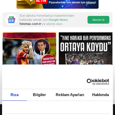
Son dakika Fenerbahçe haberlerinden
haberdar olmak için
Google News
Abone Ol
fotomac.com.tr
'ye abone olun.
Reddet
Rıza
Bilgiler
Reklam Ayarları
Hakkında
HER YERDE!