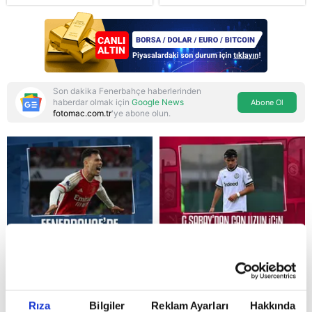
ve Pakistan'la üçlü ortak
savunma anlaşması:
"Islamic NATO"
manşetleri
Son dakika Fenerbahçe haberlerinden
haberdar olmak için
Google News
Abone Ol
fotomac.com.tr
'ye abone olun.
Reddet
Rıza
Bilgiler
Reklam Ayarları
Hakkında