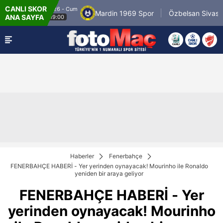
CANLI SKOR
.8.2026 - Cum
8.8.2
Mardin 1969 Spor
Özbelsan Sivasspor
ANA SAYFA
19:00
Haberler
Fenerbahçe
FENERBAHÇE HABERİ - Yer yerinden oynayacak! Mourinho ile Ronaldo
yeniden bir araya geliyor
FENERBAHÇE HABERİ - Yer
yerinden oynayacak! Mourinho