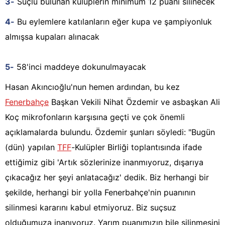
3-
Suçlu bulunan kulüplerin minimum 12 puanı silinecek
4-
Bu eylemlere katılanların eğer kupa ve şampiyonluk
almışsa kupaları alınacak
5-
58'inci maddeye dokunulmayacak
Hasan Akıncıoğlu'nun hemen ardından, bu kez
Fenerbahçe
Başkan Vekili Nihat Özdemir ve asbaşkan Ali
Koç mikrofonların karşısına geçti ve çok önemli
açıklamalarda bulundu. Özdemir şunları söyledi: "Bugün
(dün) yapılan
TFF
-Kulüpler Birliği toplantısında ifade
ettiğimiz gibi 'Artık sözlerinize inanmıyoruz, dışarıya
çıkacağız her şeyi anlatacağız' dedik. Biz herhangi bir
şekilde, herhangi bir yolla Fenerbahçe'nin puanının
silinmesi kararını kabul etmiyoruz. Biz suçsuz
olduğumuza inanıyoruz. Yarım puanımızın bile silinmesini