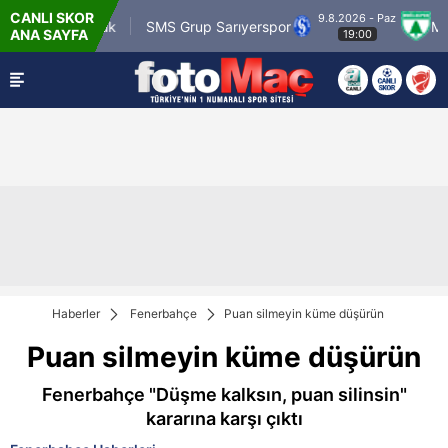
CANLI SKOR
9.8.2026 - Paz
tr Karagümrük
SMS Grup Sarıyerspor
Muğlas
ANA SAYFA
19:00
Haberler
Fenerbahçe
Puan silmeyin küme düşürün
Puan silmeyin küme düşürün
Fenerbahçe "Düşme kalksın, puan silinsin"
kararına karşı çıktı