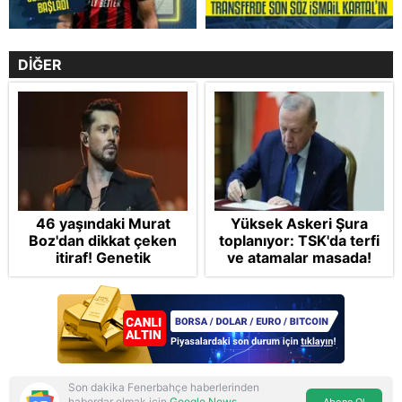
DİĞER
46 yaşındaki Murat
Yüksek Askeri Şura
Boz'dan dikkat çeken
toplanıyor: TSK'da terfi
itiraf! Genetik
ve atamalar masada!
korkusunu açıkladı
Deniz ve havada iki
farklı senaryo
Son dakika Fenerbahçe haberlerinden
haberdar olmak için
Google News
Abone Ol