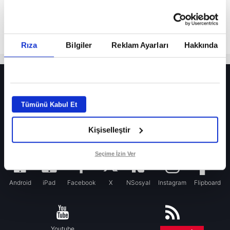
Rıza
Bilgiler
Reklam Ayarları
Hakkında
HER YERDE!
Fenerbahçe’de sürpriz ayrılık ihtimali! Devre arasında gelmişti
Tümünü Kabul Et
Fenerbahçe’nin yeni transferi Mason Greenwood için olay sözler!
Kişiselleştir
Galatasaray’da rota yeniden Thiago Almada!
iPhone
Seçime İzin Ver
Android
iPad
Facebook
X
NSosyal
Instagram
Flipboard
Youtube
RSS