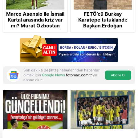
Marco Asensio ile İsmail
FETÖ’cü Burkay
Kartal arasında kriz var
Karatepe tutuklandı:
mı? Murat Özbostan
Başkan Erdoğan
analiz etti: Egoları da
şikayetçi oldu! 5 suçtan
yönetmelisiniz
dava talebi
Son dakika Beşiktaş haberlerinden haberdar
olmak için
Google News
fotomac.com.tr
'ye
Abone Ol
abone olun.
Reddet