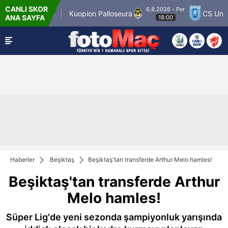
CANLI SKOR
6.8.2026 - Per
er Match 12
Kuopion Palloseura
CS Universi
ANA SAYFA
18:00
Haberler
Beşiktaş
Beşiktaş'tan transferde Arthur Melo hamles!
Beşiktaş'tan transferde Arthur
Melo hamles!
Süper Lig'de yeni sezonda şampiyonluk yarışında