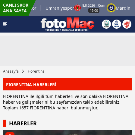
CANLI SKOR
8.8.2026 - Cum
İstanbulspor
Ümraniyespor
Mardin 1969
ANA SAYFA
19:00
Anasayfa
Fıorentına
FIORENTINA HABERLERİ
FIORENTINA ile ilgili tüm haberleri ve son dakika FIORENTINA
haber ve gelişmelerini bu sayfamızdan takip edebilirsiniz.
Toplam 1657 FIORENTINA haberi bulunmuştur.
HABERLER