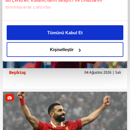
Bu çerezler, kullanıcıların tarayıcı ve cihazlarını
tanımlayarak çalışırlar.
Bu çerezlere izin vermeniz halinde sizlere özel
kişiselleştirilmiş reklamlar sunabilir, sayfalarımızda sizlere
Tümünü Kabul Et
daha iyi reklam deneyimi yaşatabiliriz. Bunu yaparken
amacımızın size daha iyi bir reklam deneyimi sunmak
olduğunu ve sizlere en iyi içerikleri sunabilmek adına
Kişiselleştir
elimizden gelen çabayı gösterdiğimizi ve bu noktada,
reklamların maliyetlerimizi karşılamak noktasında tek gelir
kalemimiz olduğunu sizlere hatırlatmak isteriz.
Beşiktaş
04 Ağustos 2026 | Salı
Her halükârda, kullanıcılar, bu çerezlere izin vermedikleri
takdirde, kullanıcılara hedefli reklamlar
gösterilmeyecektir."
Sizlere daha iyi bir hizmet sunabilmek için İnternet
Sitemizde kendimize ve üçüncü kişilere ait çerezler
kullanılmaktadır. Bu çerezler vasıtasıyla çeşitli kişisel