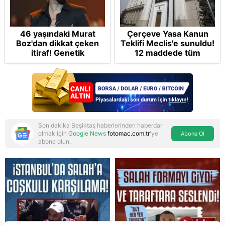
46 yaşındaki Murat
Çerçeve Yasa Kanun
Boz'dan dikkat çeken
Teklifi Meclis'e sunuldu!
itiraf! Genetik
12 maddede tüm
korkusunu açıkladı
detaylar Takvim'de:
Silah bırakmada tespit
ve teyit MGK'da
Son dakika Beşiktaş haberlerinden haberdar
olmak için
Google News
fotomac.com.tr
'ye
Abone Ol
abone olun.
Reddet