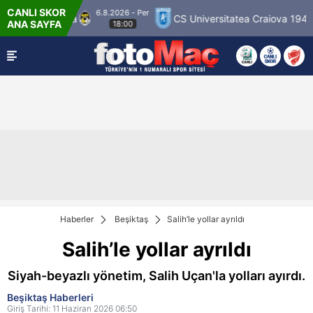
CANLI SKOR
6.8.2026 - Per
on Palloseura
CS Universitatea Craiova 1948
ANA SAYFA
18:00
Haberler
Beşiktaş
Salih’le yollar ayrıldı
Salih’le yollar ayrıldı
Siyah-beyazlı yönetim, Salih Uçan'la yolları ayırdı.
Beşiktaş Haberleri
Giriş Tarihi: 11 Haziran 2026 06:50