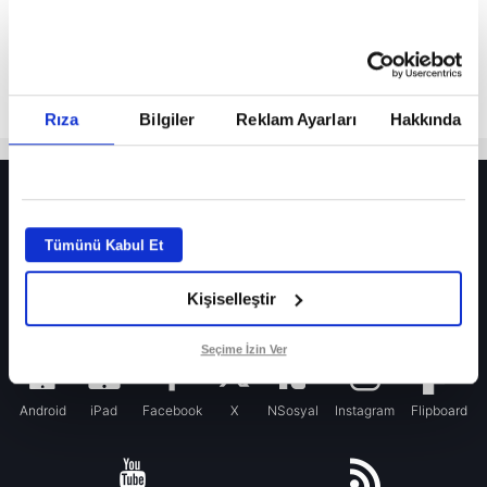
Rıza
Bilgiler
Reklam Ayarları
Hakkında
HER YERDE!
Fenerbahçe’de sürpriz ayrılık ihtimali! Devre arasında gelmişti
Tümünü Kabul Et
Fenerbahçe’nin yeni transferi Mason Greenwood için olay sözler!
Kişiselleştir
Galatasaray’da rota yeniden Thiago Almada!
iPhone
Seçime İzin Ver
Android
iPad
Facebook
X
NSosyal
Instagram
Flipboard