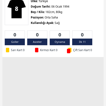
Ülke:
Türkiye
8
Doğum Tarihi:
06 Ocak 1994
Boy / Kilo:
182cm, 80kg
Pozisyon:
Orta Saha
Kullandığı Ayak:
Sağ
0
0
0
0
Goller
Asistler
Oynama
İlk 11
Sarı Kart 0
Kırmızı Kart 0
Çift Sarı Kart 0