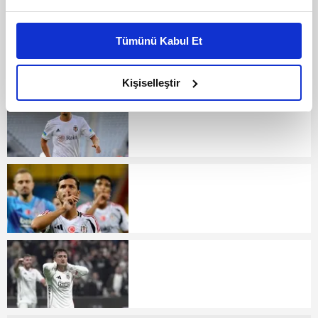
Bu çerezlere izin vermeniz halinde sizlere özel
kişiselleştirilmiş reklamlar sunabilir, sayfalarımızda sizlere
Tümünü Kabul Et
daha iyi reklam deneyimi yaşatabiliriz. Bunu yaparken
amacımızın size daha iyi bir reklam deneyimi sunmak
olduğunu ve sizlere en iyi içerikleri sunabilmek adına
Kişiselleştir
elimizden gelen çabayı gösterdiğimizi ve bu noktada,
reklamların maliyetlerimizi karşılamak noktasında tek gelir
kalemimiz olduğunu sizlere hatırlatmak isteriz.
Her halükârda, kullanıcılar, bu çerezlere izin vermedikleri
takdirde, kullanıcılara hedefli reklamlar
gösterilmeyecektir."
Sizlere daha iyi bir hizmet sunabilmek için İnternet
Sitemizde kendimize ve üçüncü kişilere ait çerezler
kullanılmaktadır. Bu çerezler vasıtasıyla çeşitli kişisel
verileriniz işlenmekte olup gerekli olan çerezler bilgi
toplumu hizmetlerinin sunulması amacıyla