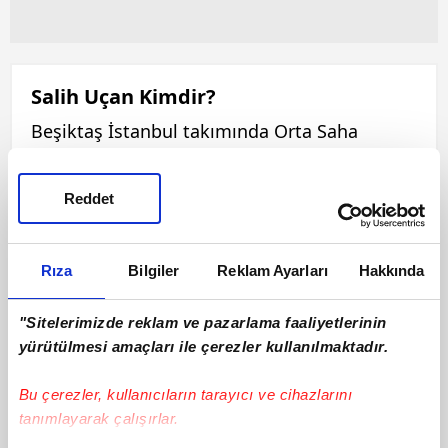
Salih Uçan Kimdir?
Beşiktaş İstanbul takımında Orta Saha
mevkinde forma giyen Salih Uçan, 06 Ocak
1994 tarihinde dünyaya gelmiştir. 182 cm
Reddet
boyunda ve 80 kilo olan Salih Uçan, Sağ
ayağını kullanmaktadır. Bu sezon ilk 11'de 0
maça çıkan Salih Uçan, 0 sarı kart ve 0 kırmızı
Rıza
Bilgiler
Reklam Ayarları
Hakkında
kart görmüştür. Salih Uçan, bu sezon 0 asist
ve 0 gol katkısı ile oynamaktadır.
"Sitelerimizde reklam ve pazarlama faaliyetlerinin
yürütülmesi amaçları ile çerezler kullanılmaktadır.
Bu çerezler, kullanıcıların tarayıcı ve cihazlarını
tanımlayarak çalışırlar.