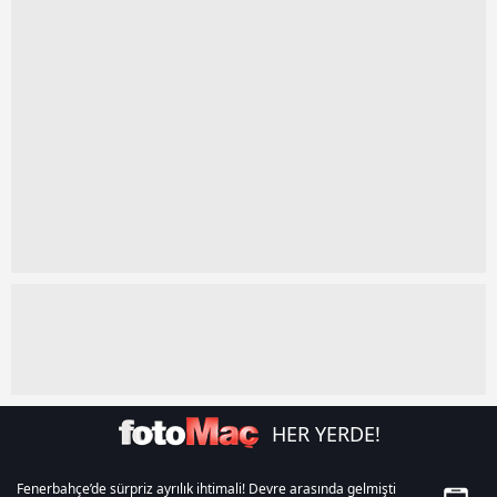
kullanılmaktadır. Diğer çerezler, sitemizin daha işlevsel
kılınması ve kişiselleştirilmesi ve sizlere yönelik
reklam/pazarlama faaliyetlerinin yapılması, amaçlarıyla
sınırlı olarak açık rızanız dahilinde kullanılacaktır.
Çerezlere ilişkin tercihlerinizi aşağıda yer alan panel
vasıtasıyla belirleyebilirsiniz. Çerezlere ilişkin detaylı bilgi
için Ayarlar butonuna tıklayabilir,
Çerez Bilgilendirme
Metnimizi
ziyaret edebilirsiniz.
6698 sayılı Kişisel Verilerin Korunması Kanunu uyarınca
hazırlanmış Aydınlatma Metnimizi okumak ve sitemizde
ilgili mevzuata uygun olarak kullanılan çerezlerle ilgili bilgi
almak için lütfen
tıklayınız
.
HER YERDE!
Fenerbahçe’de sürpriz ayrılık ihtimali! Devre arasında gelmişti