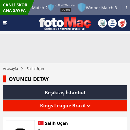
CANLI SKOR
6.8.2026 - Per
 12
Winner Match 2
Winner Match 3
Bol
ANA SAYFA
22:00
Anasayfa
Salih Uçan
OYUNCU DETAY
Beşiktaş İstanbul
Kings League Brazil
Salih Uçan