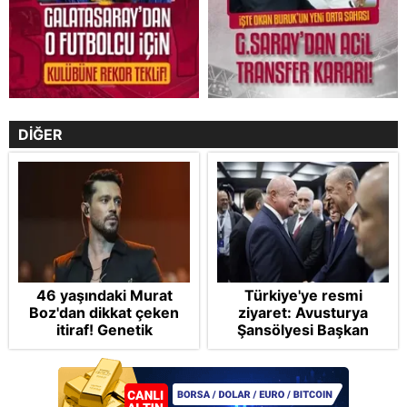
DİĞER
46 yaşındaki Murat
Türkiye'ye resmi
Boz'dan dikkat çeken
ziyaret: Avusturya
itiraf! Genetik
Şansölyesi Başkan
korkusunu açıkladı
Erdoğan’ın davetiyle
gelecek! Görüşmenin
detayları belli oldu