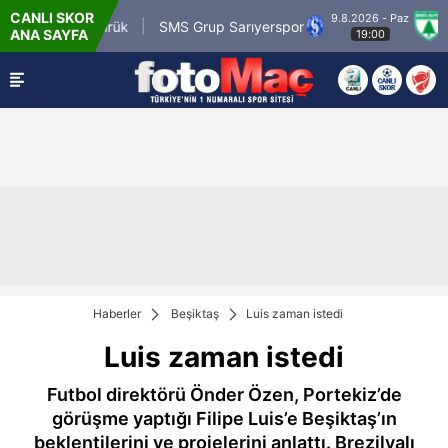
CANLI SKOR
9.8.2026 - Paz
m.tr Karagümrük
SMS Grup Sarıyerspor
Muğla
ANA SAYFA
19:00
Haberler
Beşiktaş
Luis zaman istedi
Luis zaman istedi
Futbol direktörü Önder Özen, Portekiz’de
görüşme yaptığı Filipe Luis’e Beşiktaş’ın
beklentilerini ve projelerini anlattı. Brezilyalı