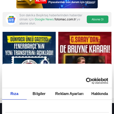
Son dakika Beşiktaş haberlerinden haberdar
olmak için
Google News
fotomac.com.tr
'ye
Abone Ol
abone olun.
Reddet
Rıza
Bilgiler
Reklam Ayarları
Hakkında
HER YERDE!