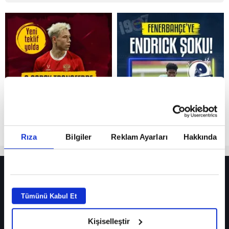
Reddet
Rıza
Bilgiler
Reklam Ayarları
Hakkında
HER YERDE!
Fenerbahçe’de sürpriz ayrılık ihtimali! Devre arasında gelmişti
Tümünü Kabul Et
Fenerbahçe’nin yeni transferi Mason Greenwood için olay sözler!
Kişiselleştir
Galatasaray’da rota yeniden Thiago Almada!
iPhone