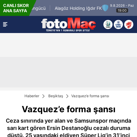
CANLI SKOR
9.8.2026 - Paz
Keçiörengücü
Alagöz Holding Iğdır FK
ANA SAYFA
19:00
Haberler
Beşiktaş
Vazquez’e forma şansı
Vazquez’e forma şansı
Ceza sınırında yer alan ve Samsunspor maçında
sarı kart gören Ersin Destanoğlu cezalı duruma
düştü. 25 yaşındaki eldiven Süper Lig’in 31’inci