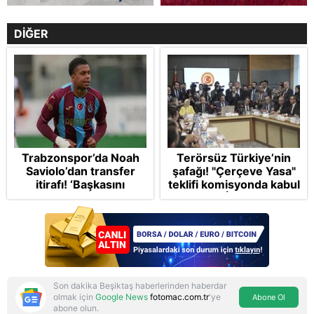
DİĞER
Trabzonspor’da Noah
Terörsüz Türkiye’nin
Saviolo’dan transfer
şafağı! "Çerçeve Yasa"
itirafı! ‘Başkasını
teklifi komisyonda kabul
izlemeye geldi’
edildi: İP ve Yeni
Parti'den provokasyon
Son dakika Beşiktaş haberlerinden haberdar
olmak için
Google News
fotomac.com.tr
'ye
Abone Ol
abone olun.