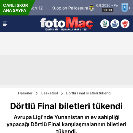
CANLI SKOR
6.8.2026 - Per
Winner Match 12
Kuopion Palloseura
CS Un
ANA SAYFA
18:00
Haberler
Basketbol
Dörtlü Final biletleri tükendi
Dörtlü Final biletleri tükendi
Avrupa Ligi’nde Yunanistan’ın ev sahipliği
yapacağı Dörtlü Final karşılaşmalarının biletleri
tükendi.