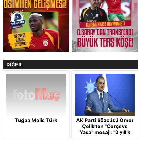
DİĞER
Tuğba Melis Türk
AK Parti Sözcüsü Ömer
Çelik'ten "Çerçeve
Yasa" mesajı: "2 yıllık
sürecin en önemli