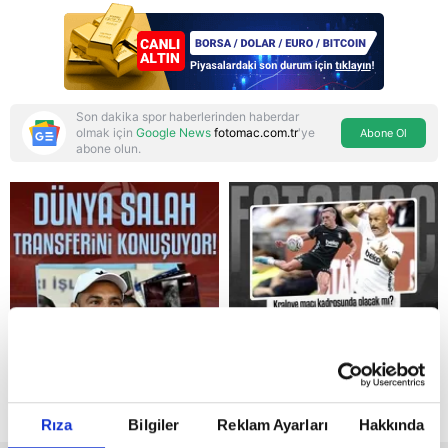
aşamasındayız"
Son dakika spor haberlerinden haberdar
olmak için
Google News
fotomac.com.tr
'ye
Abone Ol
abone olun.
Reddet
Rıza
Bilgiler
Reklam Ayarları
Hakkında