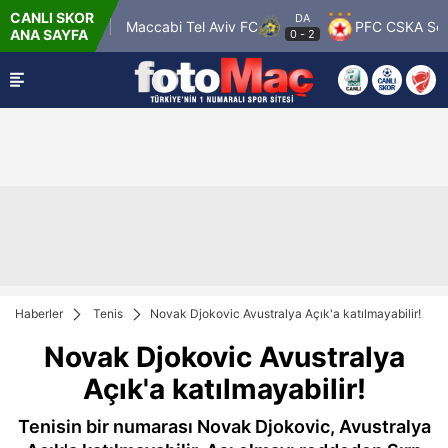
CANLI SKOR
DA
FC Vaduz
Maccabi Tel Aviv FC
PFC CSKA Sofia
ANA SAYFA
0
-
2
Haberler
Tenis
Novak Djokovic Avustralya Açık'a katılmayabilir!
Novak Djokovic Avustralya
Açık'a katılmayabilir!
Tenisin bir numarası Novak Djokovic, Avustralya