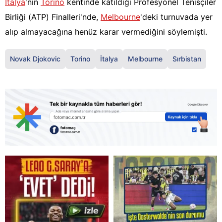
İtalya
'nın
Torino
kentinde katıldığı Profesyonel Tenisçiler
Birliği (ATP) Finalleri'nde,
Melbourne
'deki turnuvada yer
alıp almayacağına henüz karar vermediğini söylemişti.
Novak Djokovic
Torino
İtalya
Melbourne
Sırbistan