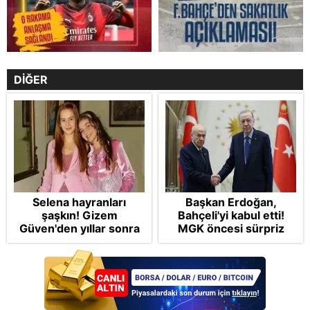
DİĞER
Selena hayranları
Başkan Erdoğan,
şaşkın! Gizem
Bahçeli'yi kabul etti!
Güven'den yıllar sonra
MGK öncesi sürpriz
gelen Cansu Demirci
zirve: Çerçeve Yasa
itirafı! "Konuşmuyoruz"
teklifi gündemde