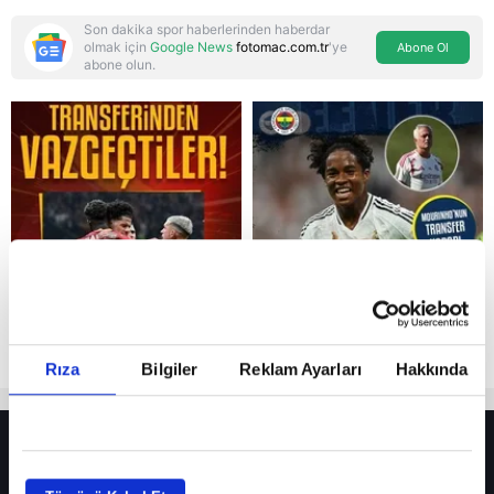
Son dakika spor haberlerinden haberdar
olmak için
Google News
fotomac.com.tr
'ye
Abone Ol
abone olun.
Reddet
Rıza
Bilgiler
Reklam Ayarları
Hakkında
HER YERDE!
Fenerbahçe’de sürpriz ayrılık ihtimali! Devre arasında gelmişti