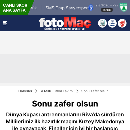
CANLI SKOR
9.8.2026 - Paz
m.tr Karagümrük
SMS Grup Sarıyerspor
Muğla
ANA SAYFA
19:00
Haberler
A Milli Futbol Takımı
Sonu zafer olsun
Sonu zafer olsun
Dünya Kupası antrenmanlarını Riva’da sürdüren
Millilerimiz ilk hazırlık maçını Kuzey Makedonya
ile oynayacak. Finaller için iyi bir başlangıç