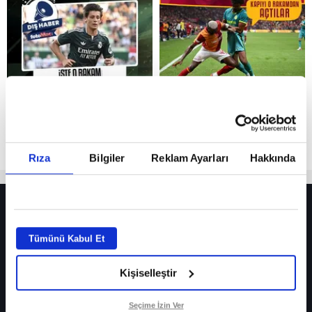
Reddet
Rıza
Bilgiler
Reklam Ayarları
Hakkında
HER YERDE!
Fenerbahçe’de sürpriz ayrılık ihtimali! Devre arasında gelmişti
Tümünü Kabul Et
Fenerbahçe’nin yeni transferi Mason Greenwood için olay sözler!
Kişiselleştir
Galatasaray’da rota yeniden Thiago Almada!
iPhone
Seçime İzin Ver