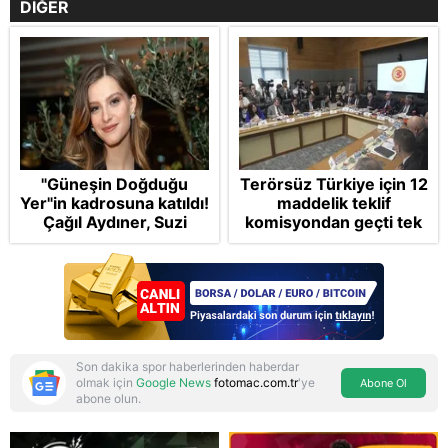
DİĞER
"Güneşin Doğduğu
Terörsüz Türkiye için 12
Yer"in kadrosuna katıldı!
maddelik teklif
Çağıl Aydıner, Suzi
komisyondan geçti tek
karakteriyle geliyor
madde değişti!
Soruşturma ve cezalar
hangi şartlarda
ertelenecek?
Son dakika spor haberlerinden haberdar
olmak için
Google News
fotomac.com.tr
'ye
Abone Ol
abone olun.