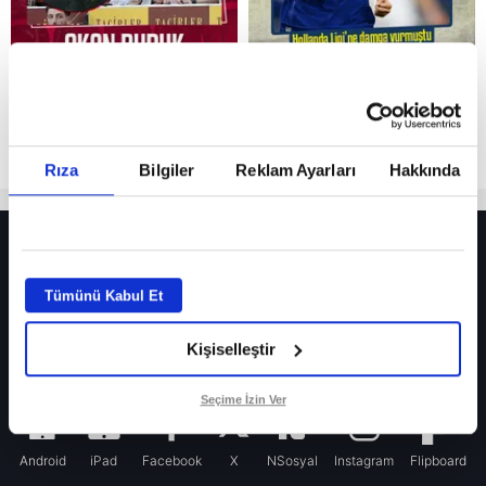
Rıza
Bilgiler
Reklam Ayarları
Hakkında
HER YERDE!
Fenerbahçe’de sürpriz ayrılık ihtimali! Devre arasında gelmişti
Tümünü Kabul Et
Fenerbahçe’nin yeni transferi Mason Greenwood için olay sözler!
Kişiselleştir
Galatasaray’da rota yeniden Thiago Almada!
iPhone
Seçime İzin Ver
Android
iPad
Facebook
X
NSosyal
Instagram
Flipboard