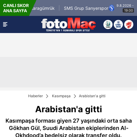
CANLI SKOR
9.8.2026 - Paz
sirli.com.tr Karagümrük
SMS Grup Sarıyerspor
ANA SAYFA
19:00
Haberler
Kasımpaşa
Arabistan'a gitti
Arabistan'a gitti
Kasımpaşa forması giyen 27 yaşındaki orta saha
Gökhan Gül, Suudi Arabistan ekiplerinden Al-
Okhdood’a bedelsiz olarak transfer oldu.