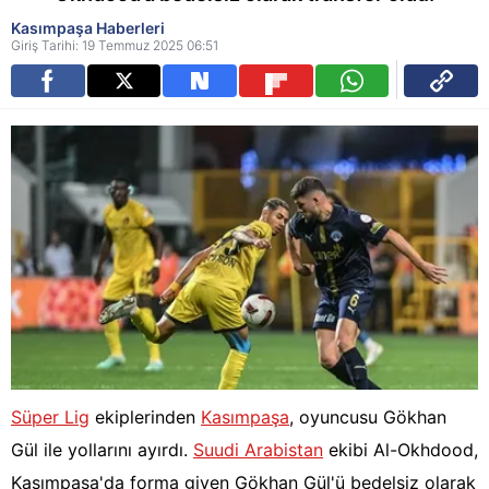
Kasımpaşa Haberleri
Giriş Tarihi: 19 Temmuz 2025 06:51
Süper Lig
ekiplerinden
Kasımpaşa
, oyuncusu Gökhan
Gül ile yollarını ayırdı.
Suudi Arabistan
ekibi Al-Okhdood,
Kasımpaşa'da forma giyen Gökhan Gül'ü bedelsiz olarak