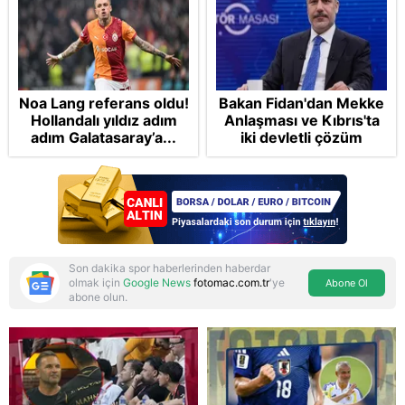
Noa Lang referans oldu!
Bakan Fidan'dan Mekke
Hollandalı yıldız adım
Anlaşması ve Kıbrıs'ta
adım Galatasaray’a...
iki devletli çözüm
mesajı: Bize
saldırmayan hiçbir ülke
hedefimizde değil
Son dakika spor haberlerinden haberdar
olmak için
Google News
fotomac.com.tr
'ye
Abone Ol
abone olun.
Reddet