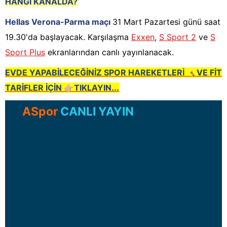
HANGİ KANALDA?
Hellas Verona-Parma maçı
31 Mart Pazartesi günü saat
19.30'da başlayacak. Karşılaşma
Exxen
,
S Sport 2
ve
S
Sport Plus
ekranlarından canlı yayınlanacak.
EVDE YAPABİLECEĞİNİZ SPOR HAREKETLERİ 🤸🏻VE FİT
TARİFLER İÇİN 👉🏼TIKLAYIN...
ASpor
CANLI YAYIN