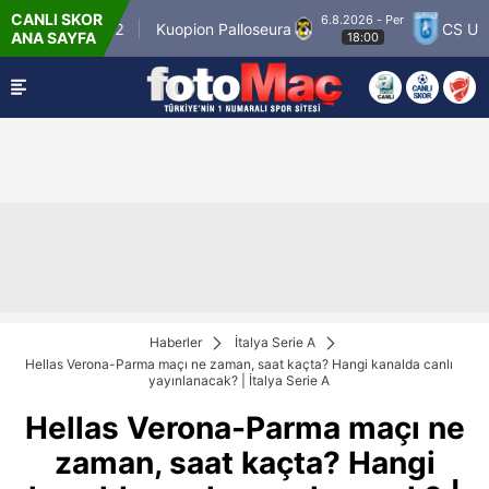
CANLI SKOR
6.8.2026 - Per
nner Match 12
Kuopion Palloseura
CS Univer
ANA SAYFA
18:00
Haberler
İtalya Serie A
Hellas Verona-Parma maçı ne zaman, saat kaçta? Hangi kanalda canlı
yayınlanacak? | İtalya Serie A
Hellas Verona-Parma maçı ne
zaman, saat kaçta? Hangi