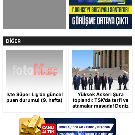
DİĞER
İşte Süper Lig'de güncel
Yüksek Askeri Şura
puan durumu! (9. hafta)
toplandı: TSK'da terfi ve
atamalar masada! Deniz
ve havada iki farklı
senaryo