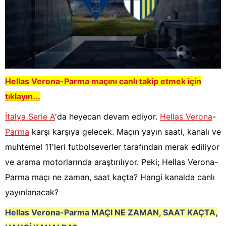
Hellas Verona-Parma
maçını canlı takip etmek için
tıklayın...
İtalya Serie A
'da heyecan devam ediyor.
Hellas Verona
-
Parma
karşı karşıya gelecek. Maçın yayın saati, kanalı ve
muhtemel 11'leri futbolseverler tarafından merak ediliyor
ve arama motorlarında araştırılıyor. Peki; Hellas Verona-
Parma maçı ne zaman, saat kaçta? Hangi kanalda canlı
yayınlanacak?
Hellas Verona-Parma
M
AÇI NE ZAMAN, SAAT KAÇTA,