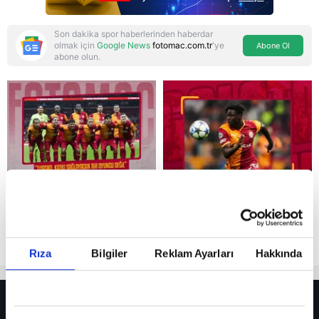
Son dakika spor haberlerinden haberdar
olmak için
Google News
fotomac.com.tr
'ye
Abone Ol
abone olun.
Reddet
Rıza
Bilgiler
Reklam Ayarları
Hakkında
HER YERDE!