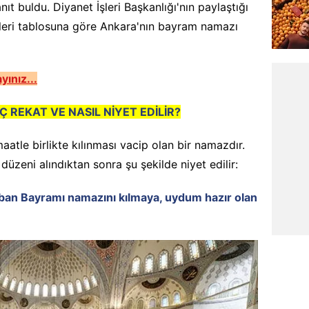
ıt buldu. Diyanet İşleri Başkanlığı'nın paylaştığı
leri tablosuna göre Ankara'nın bayram namazı
yınız...
REKAT VE NASIL NİYET EDİLİR?
atle birlikte kılınması vacip olan bir namazdır.
üzeni alındıktan sonra şu şekilde niyet edilir:
Kurban Bayramı namazını kılmaya, uydum hazır olan