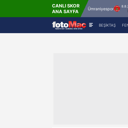
CANLI SKOR
8.8.2026 - Cum
8.8.2026 - Cum
İstanbulspor
Ümraniyespor
ANA SAYFA
17:00
19:00
BEŞİKTAŞ
FE