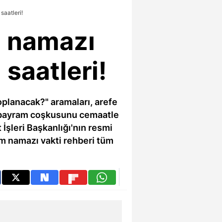
aatleri!
ı namazı
saatleri!
planacak?" aramaları, arefe
ve bayram coşkusunu cemaatle
 İşleri Başkanlığı'nın resmi
am namazı vakti rehberi tüm