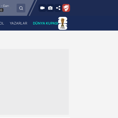
8.8.2026 - Cum
Esenler Erokspor
Hesap.com Antalyaspor
21:30
OL
YAZARLAR
DÜNYA KUPASI
 Haber
A Haber Radyo
 Spor
A Spor Radyo
TV
A News Radio
2TV
Radyo Turkuvaz
para
Turkuvaz Romantik
Turkuvaz Efsane
Vav Tv
Radyo Soft
Radyo Energy
Turkuvaz Anadolu