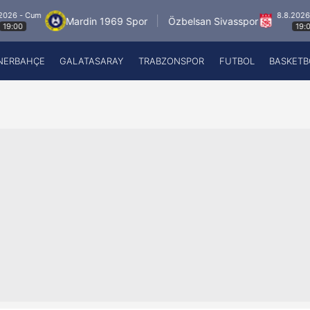
8.8.2026 - Cum
Mardin 1969 Spor
Özbelsan Sivasspor
19:00
NERBAHÇE
GALATASARAY
TRABZONSPOR
FUTBOL
BASKETB
Beşiktaş
A
Fenerbahçe
A
Galatasaray
A
Trabzonspor
A
Futbol
A
Basketbol
Ziraat Türkiye Kupası
DİZİ
Diğer Sporlar