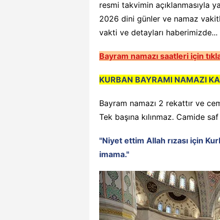
resmi takvimin açıklanmasıyla yan
2026 dini günler ve namaz vakit
vakti ve detayları haberimizde...
Bayram namazı saatleri için tıkla
KURBAN BAYRAMI NAMAZI KAÇ 
Bayram namazı 2 rekattır ve cema
Tek başına kılınmaz. Camide saf d
"Niyet ettim Allah rızası için 
imama."