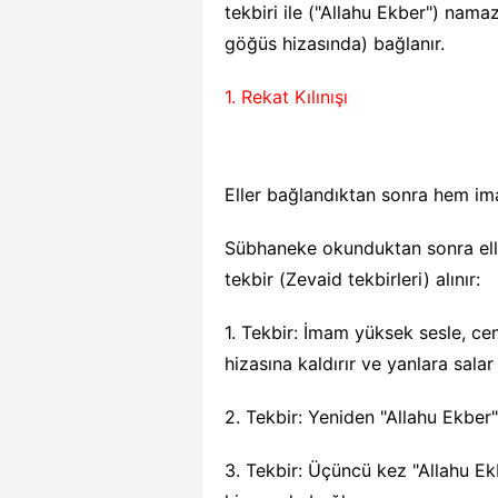
tekbiri ile ("Allahu Ekber") nama
göğüs hizasında) bağlanır.
1. Rekat Kılınışı
Eller bağlandıktan sonra hem i
Sübhaneke okunduktan sonra el
tekbir (Zevaid tekbirleri) alınır:
1. Tekbir: İmam yüksek sesle, cem
hizasına kaldırır ve yanlara sala
2. Tekbir: Yeniden "Allahu Ekber" 
3. Tekbir: Üçüncü kez "Allahu Ekb