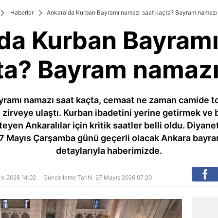
Haberler
Ankara'da Kurban Bayramı namazı saat kaçta? Bayram namazı s
da Kurban Bayram
ta? Bayram namazı 
ayramı namazı saat kaçta, cemaat ne zaman camide to
 zirveye ulaştı. Kurban ibadetini yerine getirmek 
n Ankaralılar için kritik saatler belli oldu. Diyanet
 27 Mayıs Çarşamba günü geçerli olacak Ankara bayr
detaylarıyla haberimizde.
yıs 2026 14:02
Güncelleme Tarihi: 27 Mayıs 2026 07:20