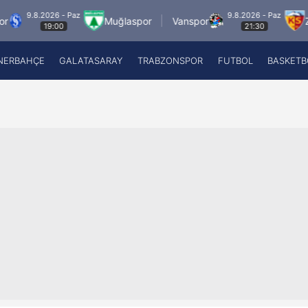
Paz
9.8.2026 - Paz
Muğlaspor
Vanspor
Zecorner Kayser
21:30
NERBAHÇE
GALATASARAY
TRABZONSPOR
FUTBOL
BASKETB
Beşiktaş
A
Fenerbahçe
A
Galatasaray
A
Trabzonspor
A
Futbol
A
Basketbol
Ziraat Türkiye Kupası
DİZİ
Diğer Sporlar