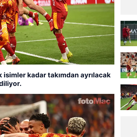
 isimler kadar takımdan ayrılacak
iliyor.