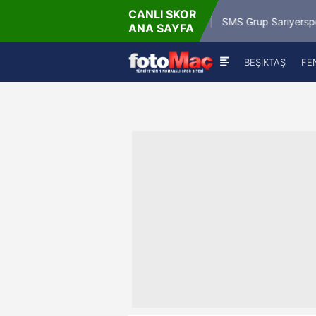
CANLI SKOR
9.8.2026 - 
Misirli.com.tr Karagümrük
SMS Grup Sarıyerspor
ANA SAYFA
19:00
BEŞİKTAŞ
FE