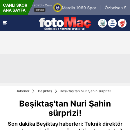
CANLI SKOR
8.8.2026 - Cum
yespor
Mardin 1969 Spor
Özbelsan Sivass
ANA SAYFA
19:00
Haberler
Beşiktaş
Beşiktaş'tan Nuri Şahin sürprizi!
Beşiktaş'tan Nuri Şahin
sürprizi!
Son dakika Beşiktaş haberleri: Teknik direktör