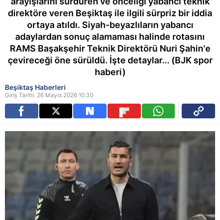
arayışlarını sürdüren ve önceliği yabancı teknik
direktöre veren Beşiktaş ile ilgili sürpriz bir iddia
ortaya atıldı. Siyah-beyazlıların yabancı
adaylardan sonuç alamaması halinde rotasını
RAMS Başakşehir Teknik Direktörü Nuri Şahin'e
çevireceği öne sürüldü. İşte detaylar... (BJK spor
haberi)
Beşiktaş Haberleri
Giriş Tarihi: 26 Mayıs 2026 10:30