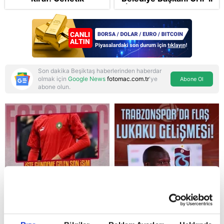
korkusunu açıkladı
İlkay Çiçek tutuklandı
Son dakika Beşiktaş haberlerinden haberdar
olmak için
Google News
fotomac.com.tr
'ye
Abone Ol
abone olun.
Reddet