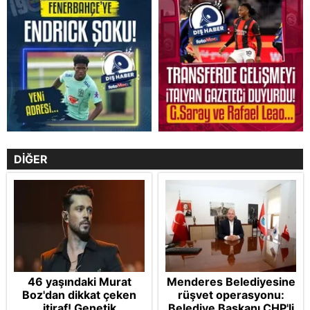
DİĞER
46 yaşındaki Murat
Menderes Belediyesine
Boz'dan dikkat çeken
rüşvet operasyonu:
itiraf! Genetik
Belediye Başkanı CHP'li