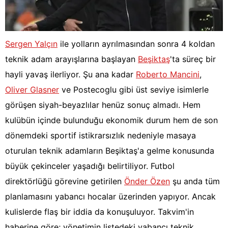
Sergen Yalçın
ile yolların ayrılmasından sonra 4 koldan
teknik adam arayışlarına başlayan
Beşiktaş
'ta süreç bir
hayli yavaş ilerliyor. Şu ana kadar
Roberto Mancini
,
Oliver Glasner
ve Postecoglu gibi üst seviye isimlerle
görüşen siyah-beyazlılar henüz sonuç almadı. Hem
kulübün içinde bulunduğu ekonomik durum hem de son
dönemdeki sportif istikrarsızlık nedeniyle masaya
oturulan teknik adamların Beşiktaş'a gelme konusunda
büyük çekinceler yaşadığı belirtiliyor. Futbol
direktörlüğü görevine getirilen
Önder Özen
şu anda tüm
planlamasını yabancı hocalar üzerinden yapıyor. Ancak
kulislerde flaş bir iddia da konuşuluyor. Takvim'in
haberine göre; yönetimin listedeki yabancı teknik