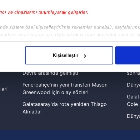
yıcı ve cihazlarını tanımlayarak çalışırlar.
!
de sizlere özel kişiselleştirilmiş reklamlar sunabilir, sayfalarım
aparken amacımızın size daha iyi bir reklam deneyimi sunmak ol
iPhone
Android
iPad
Facebook
X
NSosyal
imizden gelen çabayı gösterdiğimizi ve bu noktada, reklamların ma
olduğunu sizlere hatırlatmak isteriz.
Kişiselleştir
çerezlere izin vermedikleri takdirde, kullanıcılara hedefli reklaml
Fenerbahçe'de sürpriz ayrılık ihtimali!
Lamin
Devre arasında gelmişti
sonra
abilmek için İnternet Sitemizde kendimize ve üçüncü kişilere ait 
Fenerbahçe'nin yeni transferi Mason
Dünya
isel verileriniz işlenmekte olup gerekli olan çerezler bilgi toplum
leri
Greenwood için olay sözler!
 çerezler, sitemizin daha işlevsel kılınması ve kişiselleştirilmes
Galat
 yapılması, amaçlarıyla sınırlı olarak açık rızanız dahilinde kulla
Galatasaray'da rota yeniden Thiago
Cole 
Almada!
Dünya
aşağıda yer alan panel vasıtasıyla belirleyebilirsiniz. Çerezlere iliş
Fenerbahçe'nin Şampiyonlar Ligi'nde
cephe
lgilendirme Metnimizi
ziyaret edebilirsiniz.
muhtemel rakibi belli oldu! Gornik
2026 
Zabrze'yi elerlerse...
Korunması Kanunu uyarınca hazırlanmış Aydınlatma Metnimizi okum