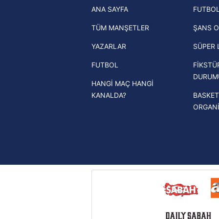
ANA SAYFA
FUTBOL
haberleri
mevzuata uygun olarak kullanılan
TÜM MANŞETLER
ŞANS O
Trendyol Süper Lig haberleri
YAZARLAR
SÜPER 
Ziraat Türkiye Kupası haberleri
FUTBOL
FİKSTÜ
UEFA Şampiyonlar Ligi haberleri
DURUM
HANGİ MAÇ HANGİ
UEFA Avrupa Ligi haberleri
KANALDA?
BASKET
UEFA Konferans Ligi haberleri
ORGAN