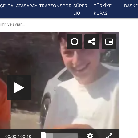
ÇE
GALATASARAY
TRABZONSPOR
SÜPER
TÜRKİYE
BASK
LİG
KUPASI
mit ve ayran...
00:00
/
00:10