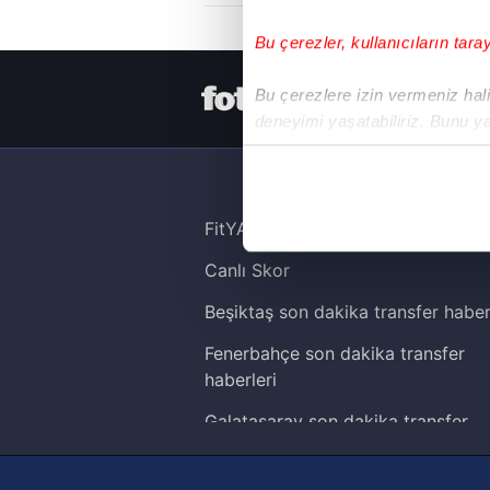
Bu çerezler, kullanıcıların tara
HER YERDE
Bu çerezlere izin vermeniz halin
deneyimi yaşatabiliriz. Bunu y
içerikleri sunabilmek adına el
noktasında tek gelir kalemimiz 
Her halükârda, kullanıcılar, bu 
FitYAŞA
Canlı Skor
Sizlere daha iyi bir hizmet sun
çerezler vasıtasıyla çeşitli kiş
Beşiktaş son dakika transfer haber
amacıyla kullanılmaktadır. Diğer
Fenerbahçe son dakika transfer
reklam/pazarlama faaliyetlerinin
haberleri
Çerezlere ilişkin tercihlerinizi 
Galatasaray son dakika transfer
butonuna tıklayabilir,
Çerez Bi
haberleri
Trabzonspor son dakika transfer
6698 sayılı Kişisel Verilerin 