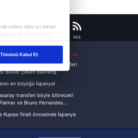
ızda sizlere daha iyi reklam
duğunu ve sizlere en iyi
Instagram
Flipboard
Youtube
RSS
liyetlerimizi karşılamak
DAHA FAZLA
Tümünü Kabul Et
ar gösterilmeyecektir."
e Yamal'dan Dünya Kupası zaferi
sı dikkat çeken davranış
çerezler kullanılmaktadır. Bu
nın en büyüğü İspanya!
u hizmetlerinin sunulması
i ve sizlere yönelik
asaray transferi böyle bitirecek!
nılacaktır.
Palmer ve Bruno Fernandes...
 Kupası finali öncesinde İspanya
kin detaylı bilgi için Ayarlar
sinde can sıkan gelişme!
FIFA Dünya Kupası'nı kazanana
ak ve sitemizde ilgili