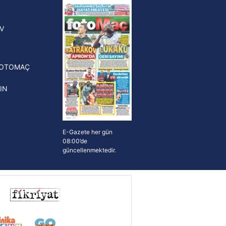
yonluk yüzüğü verilecek
n Crespo, Meksika Ligi
V
erinden Atlas'ın yeni teknik
törü oldu
FOTOMAÇ
IN
E-Gazete her gün
08:00’de
güncellenmektedir.