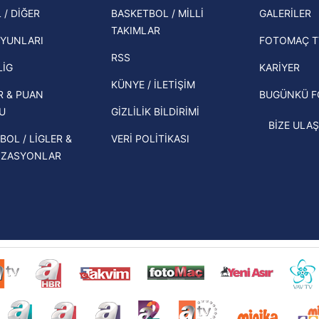
şampi
 / DİĞER
BASKETBOL / MİLLİ
GALERİLER
 çerezlerle ilgili bilgi almak için lütfen
tıklayınız
.
İspanya-Arjantin finalinin ardından dış
TAKIMLAR
Herna
basından gündem olan manşetler!
YUNLARI
FOTOMAÇ T
ekipl
RSS
Beşiktaş'ın UEFA Avrupa Ligi'nde 3. Ön
direk
LİG
KARİYER
Eleme Turu muhtemel rakipleri belli
KÜNYE / İLETİŞİM
R & PUAN
BUGÜNKÜ 
oldu!
U
GİZLİLİK BİLDİRİMİ
BİZE ULAŞ
BOL / LİGLER &
VERİ POLİTİKASI
İZASYONLAR