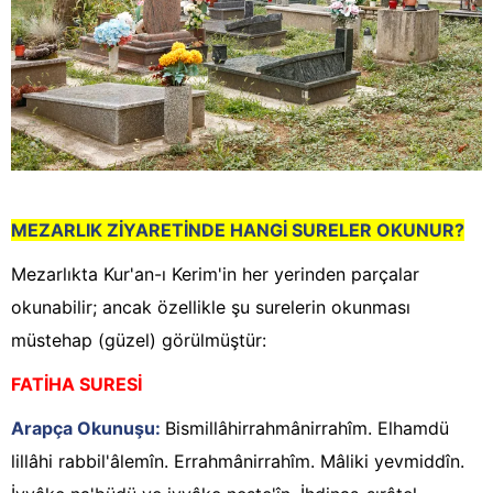
MEZARLIK ZİYARETİNDE HANGİ SURELER OKUNUR?
Mezarlıkta Kur'an-ı Kerim'in her yerinden parçalar
okunabilir; ancak özellikle şu surelerin okunması
müstehap (güzel) görülmüştür:
FATİHA SURESİ
Arapça Okunuşu:
Bismillâhirrahmânirrahîm. Elhamdü
lillâhi rabbil'âlemîn. Errahmânirrahîm. Mâliki yevmiddîn.