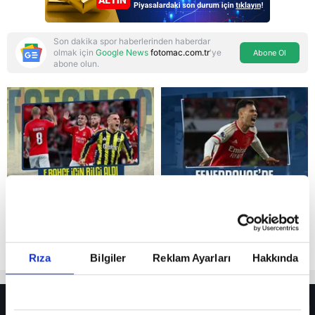
Son dakika spor haberlerinden haberdar
olmak için
Google News
fotomac.com.tr
'ye
Abone Ol
abone olun.
Reddet
Rıza
Bilgiler
Reklam Ayarları
Hakkında
HER YERDE!