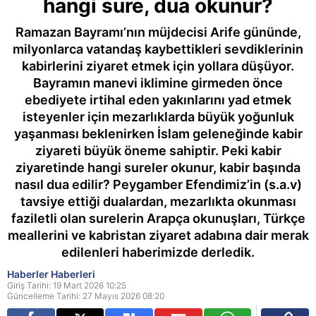
hangi sure, dua okunur?
Ramazan Bayramı’nın müjdecisi Arife gününde,
milyonlarca vatandaş kaybettikleri sevdiklerinin
kabirlerini ziyaret etmek için yollara düşüyor.
Bayramın manevi iklimine girmeden önce
ebediyete irtihal eden yakınlarını yad etmek
isteyenler için mezarlıklarda büyük yoğunluk
yaşanması beklenirken İslam geleneğinde kabir
ziyareti büyük öneme sahiptir. Peki kabir
ziyaretinde hangi sureler okunur, kabir başında
nasıl dua edilir? Peygamber Efendimiz’in (s.a.v)
tavsiye ettiği dualardan, mezarlıkta okunması
faziletli olan surelerin Arapça okunuşları, Türkçe
meallerini ve kabristan ziyaret adabına dair merak
edilenleri haberimizde derledik.
Haberler Haberleri
Giriş Tarihi: 19 Mart 2026 10:25
Güncelleme Tarihi: 27 Mayıs 2026 08:20