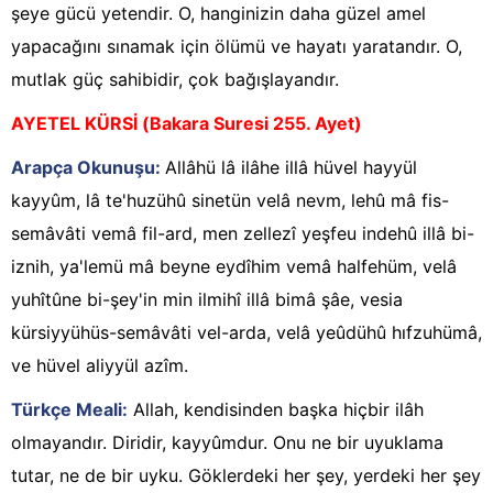
şeye gücü yetendir. O, hanginizin daha güzel amel
yapacağını sınamak için ölümü ve hayatı yaratandır. O,
mutlak güç sahibidir, çok bağışlayandır.
AYETEL KÜRSİ (Bakara Suresi 255. Ayet)
Arapça Okunuşu:
Allâhü lâ ilâhe illâ hüvel hayyül
kayyûm, lâ te'huzühû sinetün velâ nevm, lehû mâ fis-
semâvâti vemâ fil-ard, men zellezî yeşfeu indehû illâ bi-
iznih, ya'lemü mâ beyne eydîhim vemâ halfehüm, velâ
yuhîtûne bi-şey'in min ilmihî illâ bimâ şâe, vesia
kürsiyyühüs-semâvâti vel-arda, velâ yeûdühû hıfzuhümâ,
ve hüvel aliyyül azîm.
Türkçe Meali:
Allah, kendisinden başka hiçbir ilâh
olmayandır. Diridir, kayyûmdur. Onu ne bir uyuklama
tutar, ne de bir uyku. Göklerdeki her şey, yerdeki her şey