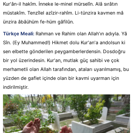
Kur'ân-il hakîm. İnneke le-minel mürselîn. Alâ sırâtın
müstakîm. Tenzîlel azîzir-rahîm. Li-tünzira kavmen mâ
ünzira âbâühüm fe-hüm gâfilûn.
Türkçe Meali:
Rahman ve Rahim olan Allah'ın adıyla. Yâ
Sîn. (Ey Muhammed!) Hikmet dolu Kur'an'a andolsun ki
sen elbette gönderilen peygamberlerdensin. Dosdoğru
bir yol üzerindesin. Kur'an, mutlak güç sahibi ve çok
merhametli olan Allah tarafından, ataları uyarılmamış, bu
yüzden de gaflet içinde olan bir kavmi uyarman için
indirilmiştir.