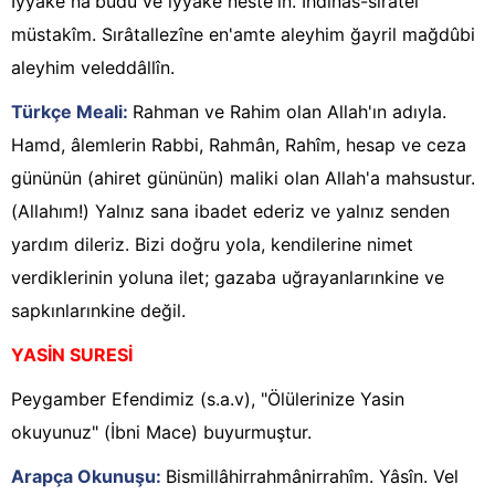
İyyâke na'büdü ve iyyâke neste'în. İhdinas-sırâtel
müstakîm. Sırâtallezîne en'amte aleyhim ğayril mağdûbi
aleyhim veleddâllîn.
Türkçe Meali:
Rahman ve Rahim olan Allah'ın adıyla.
Hamd, âlemlerin Rabbi, Rahmân, Rahîm, hesap ve ceza
gününün (ahiret gününün) maliki olan Allah'a mahsustur.
(Allahım!) Yalnız sana ibadet ederiz ve yalnız senden
yardım dileriz. Bizi doğru yola, kendilerine nimet
verdiklerinin yoluna ilet; gazaba uğrayanlarınkine ve
sapkınlarınkine değil.
YASİN SURESİ
Peygamber Efendimiz (s.a.v), "Ölülerinize Yasin
okuyunuz" (İbni Mace) buyurmuştur.
Arapça Okunuşu:
Bismillâhirrahmânirrahîm. Yâsîn. Vel