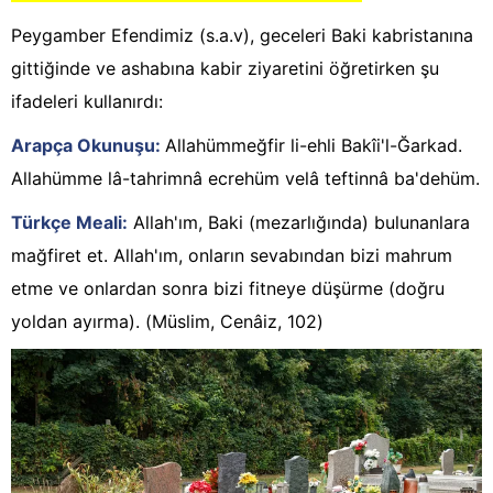
Peygamber Efendimiz (s.a.v), geceleri Baki kabristanına
gittiğinde ve ashabına kabir ziyaretini öğretirken şu
ifadeleri kullanırdı:
Arapça Okunuşu:
Allahümmeğfir li-ehli Bakîi'l-Ğarkad.
Allahümme lâ-tahrimnâ ecrehüm velâ teftinnâ ba'dehüm.
Türkçe Meali:
Allah'ım, Baki (mezarlığında) bulunanlara
mağfiret et. Allah'ım, onların sevabından bizi mahrum
etme ve onlardan sonra bizi fitneye düşürme (doğru
yoldan ayırma). (Müslim, Cenâiz, 102)