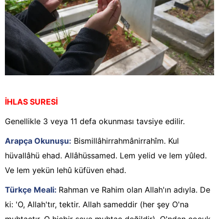
İHLAS SURESİ
Genellikle 3 veya 11 defa okunması tavsiye edilir.
Arapça Okunuşu:
Bismillâhirrahmânirrahîm. Kul
hüvallâhü ehad. Allâhüssamed. Lem yelid ve lem yûled.
Ve lem yekün lehû küfüven ehad.
Türkçe Meali:
Rahman ve Rahim olan Allah'ın adıyla. De
ki: 'O, Allah'tır, tektir. Allah sameddir (her şey O'na