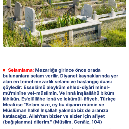
Selamlama:
Mezarlığa girince önce orada
bulunanlara selam verilir. Diyanet kaynaklarında yer
alan en temel mezarlık selamı ve başlangıç duası
şöyledir: Esselâmü aleyküm ehled-diyâri minel-
mü'minîne vel-müslimîn. Ve innâ inşâallâhü biküm
lâhikūn. Es'elüllâhe lenâ ve lekümül-âfiyeh. Türkçe
Meali ise "Selam size, ey bu diyarın mümin ve
Müslüman halkı! İnşallah yakında biz de aranıza
katılacağız. Allah'tan bizler ve sizler için afiyet
(bağışlanma) dilerim." (Müslim, Cenâiz, 104)