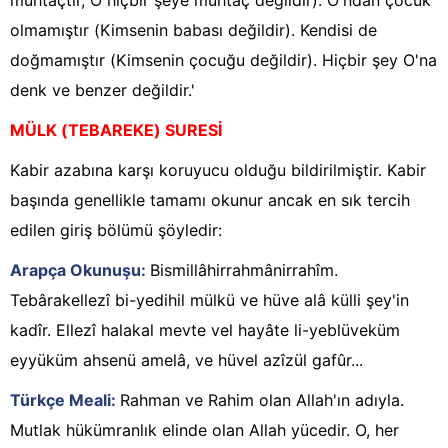
muhtaçtır, O hiçbir şeye muhtaç değildir). O'ndan çocuk
olmamıştır (Kimsenin babası değildir). Kendisi de
doğmamıştır (Kimsenin çocuğu değildir). Hiçbir şey O'na
denk ve benzer değildir.'
MÜLK (TEBAREKE) SURESİ
Kabir azabına karşı koruyucu olduğu bildirilmiştir. Kabir
başında genellikle tamamı okunur ancak en sık tercih
edilen giriş bölümü şöyledir:
Arapça Okunuşu:
Bismillâhirrahmânirrahîm.
Tebârakellezî bi-yedihil mülkü ve hüve alâ külli şey'in
kadîr. Ellezî halakal mevte vel hayâte li-yeblüveküm
eyyüküm ahsenü amelâ, ve hüvel azîzül gafûr...
Türkçe Meali:
Rahman ve Rahim olan Allah'ın adıyla.
Mutlak hükümranlık elinde olan Allah yücedir. O, her