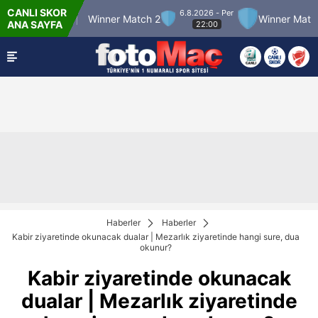
CANLI SKOR
6.8.2026 - Per
atch 12
Winner Match 2
Winner Match 3
ANA SAYFA
22:00
Haberler
Haberler
Kabir ziyaretinde okunacak dualar | Mezarlık ziyaretinde hangi sure, dua
okunur?
Kabir ziyaretinde okunacak
dualar | Mezarlık ziyaretinde