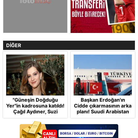
DİĞER
"Güneşin Doğduğu
Başkan Erdoğan'ın
Yer"in kadrosuna katıldı!
Cidde çıkarmasının arka
Çağıl Aydıner, Suzi
planı! Suudi Arabistan
karakteriyle geliyor
ve Pakistan'la üçlü ortak
savunma anlaşması:
"Islamic NATO"
manşetleri