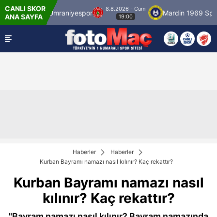
CANLI SKOR
8.8.2026 - Cum
spor
Ümraniyespor
Mardin 1969 Spor
Ö
ANA SAYFA
19:00
Haberler
Haberler
Kurban Bayramı namazı nasıl kılınır? Kaç rekattır?
Kurban Bayramı namazı nasıl
kılınır? Kaç rekattır?
"Bayram namazı nasıl kılınır? Bayram namazında