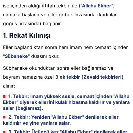
ise içinden aldığı iftitah tekbiri ile (
"Allahu Ekber"
)
namaza başlanır ve eller göbek hizasında (kadınlar
göğüs hizasında) bağlanır.
1. Rekat Kılınışı
Eller bağlandıktan sonra hem imam hem cemaat içinden
"Sübaneke"
duasını okur.
Sübhaneke okunduktan sonra eller bağlanmaz ve
bayram namazına özel
3 ek tekbir (Zevaid tekbirleri)
alınır:
1. Tekbir:
İmam yüksek sesle, cemaat içinden "Allahu
Ekber" diyerek ellerini kulak hizasına kaldırır ve
yanlara
salar
(bağlamaz).
2. Tekbir:
Yeniden "Allahu Ekber" denilerek eller
kaldırılır ve yine
yanlara salar
.
3. Tekbir:
Üçüncü kez "Allahu Ekber" denilerek eller