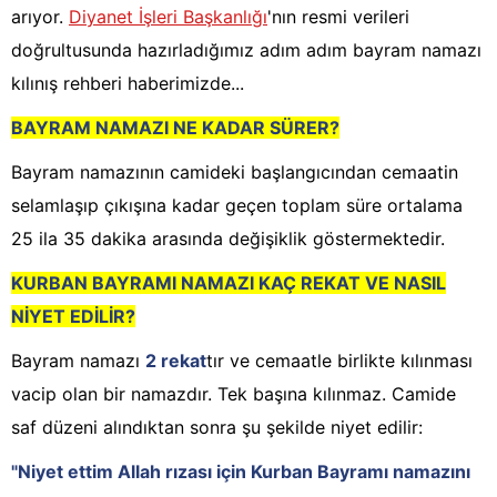
arıyor.
Diyanet İşleri Başkanlığı
'nın resmi verileri
doğrultusunda hazırladığımız adım adım bayram namazı
kılınış rehberi haberimizde...
BAYRAM NAMAZI NE KADAR SÜRER?
Bayram namazının camideki başlangıcından cemaatin
selamlaşıp çıkışına kadar geçen toplam süre ortalama
25 ila 35 dakika arasında değişiklik göstermektedir.
KURBAN BAYRAMI NAMAZI KAÇ REKAT VE NASIL
NİYET EDİLİR?
Bayram namazı
2 rekat
tır ve cemaatle birlikte kılınması
vacip olan bir namazdır. Tek başına kılınmaz. Camide
saf düzeni alındıktan sonra şu şekilde niyet edilir:
"Niyet ettim Allah rızası için Kurban Bayramı namazını