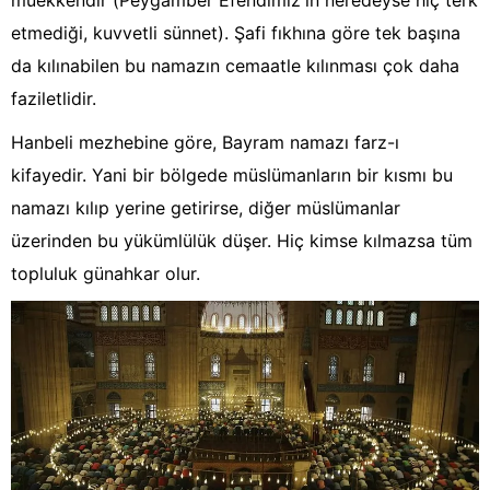
müekkendir (Peygamber Efendimiz'in neredeyse hiç terk
etmediği, kuvvetli sünnet). Şafi fıkhına göre tek başına
da kılınabilen bu namazın cemaatle kılınması çok daha
faziletlidir.
Hanbeli mezhebine göre, Bayram namazı farz-ı
kifayedir. Yani bir bölgede müslümanların bir kısmı bu
namazı kılıp yerine getirirse, diğer müslümanlar
üzerinden bu yükümlülük düşer. Hiç kimse kılmazsa tüm
topluluk günahkar olur.