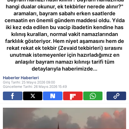
hangi dualar okunur, ek tekbirler nerede alınır?"
aramaları, bayram sabahı erken saatlerde
cemaatin en önemli gündem maddesi oldu. Yılda
iki kez eda edilen bu vacip ibadetin kendine has
kılınış kuralları, normal vakit namazlarından
farklılık gösteriyor. Hem niyet aşamasını hem de
rekat rekat ek tekbir (Zevaid tekbirleri) sırasını
unutmak istemeyenler için hazırladığımız en
anlaşılır bayram namazı kılınışı tarifi tüm
detaylarıyla haberimizde...
Haberler Haberleri
Giriş Tarihi: 25 Mayıs 2026 09:00
Güncelleme Tarihi: 26 Mayıs 2026 15:49