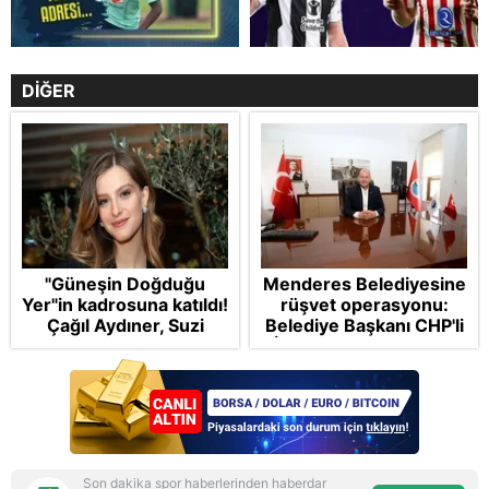
DİĞER
"Güneşin Doğduğu
Menderes Belediyesine
Yer"in kadrosuna katıldı!
rüşvet operasyonu:
Çağıl Aydıner, Suzi
Belediye Başkanı CHP'li
karakteriyle geliyor
İlkay Çiçek tutuklandı
Son dakika spor haberlerinden haberdar