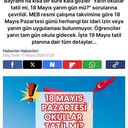
Bayramı'na kısa bir süre kala gözler "Yarın okullar
tatil mi, 18 Mayıs yarım gün mü?" sorularına
çevrildi. MEB resmi çalışma takvimine göre 18
Mayıs Pazartesi günü herhangi bir idari izin veya
yarım gün uygulaması bulunmuyor. Öğrenciler
yarın tam gün okula gidecek. İşte 19 Mayıs tatil
planına dair tüm detaylar...
Haberler Haberleri
Giriş Tarihi: 17 Mayıs 2026 07:29