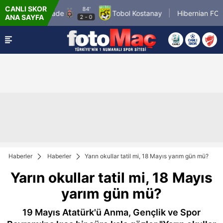
CANLI SKOR
84'
rtizan Belgrade
Tobol Kostanay
Hibernian FC
ANA SAYFA
2
-
0
2
Haberler
Haberler
Yarın okullar tatil mi, 18 Mayıs yarım gün mü?
Yarın okullar tatil mi, 18 Mayıs
yarım gün mü?
19 Mayıs Atatürk'ü Anma, Gençlik ve Spor