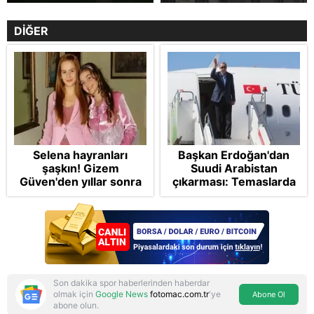
DİĞER
Selena hayranları
Başkan Erdoğan'dan
şaşkın! Gizem
Suudi Arabistan
Güven'den yıllar sonra
çıkarması: Temaslarda
gelen Cansu Demirci
bulunacak
itirafı! "Konuşmuyoruz"
Son dakika spor haberlerinden haberdar
olmak için
Google News
fotomac.com.tr
'ye
Abone Ol
abone olun.