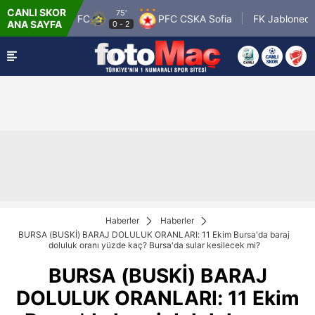
CANLI SKOR
75'
cabi Tel Aviv FC
PFC CSKA Sofia
FK Jablonec
ANA SAYFA
0
-
2
Haberler
Haberler
BURSA (BUSKİ) BARAJ DOLULUK ORANLARI: 11 Ekim Bursa'da baraj
doluluk oranı yüzde kaç? Bursa'da sular kesilecek mi?
BURSA (BUSKİ) BARAJ
DOLULUK ORANLARI: 11 Ekim