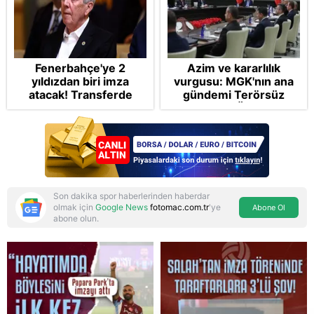
Fenerbahçe'ye 2
Azim ve kararlılık
yıldızdan biri imza
vurgusu: MGK'nın ana
atacak! Transferde
gündemi Terörsüz
golcü harekatı...
Türkiye! FETÖ tamamen
bertaraf edilecek
Son dakika spor haberlerinden haberdar
olmak için
Google News
fotomac.com.tr
'ye
Abone Ol
abone olun.
Reddet