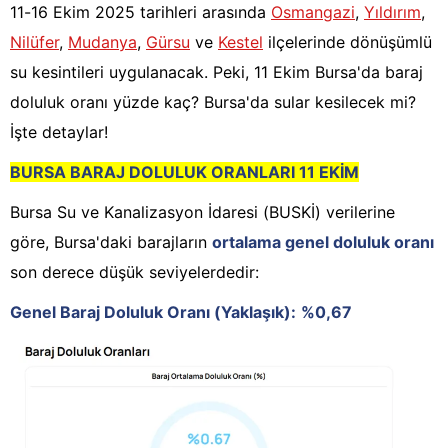
11-16 Ekim 2025 tarihleri arasında
Osmangazi
,
Yıldırım
,
Nilüfer
,
Mudanya
,
Gürsu
ve
Kestel
ilçelerinde dönüşümlü
su kesintileri uygulanacak. Peki, 11 Ekim Bursa'da baraj
doluluk oranı yüzde kaç? Bursa'da sular kesilecek mi?
İşte detaylar!
BURSA BARAJ DOLULUK ORANLARI 11 EKİM
Bursa Su ve Kanalizasyon İdaresi (BUSKİ) verilerine
göre, Bursa'daki barajların
ortalama genel doluluk oranı
son derece düşük seviyelerdedir:
Genel Baraj Doluluk Oranı (Yaklaşık):
%0,67