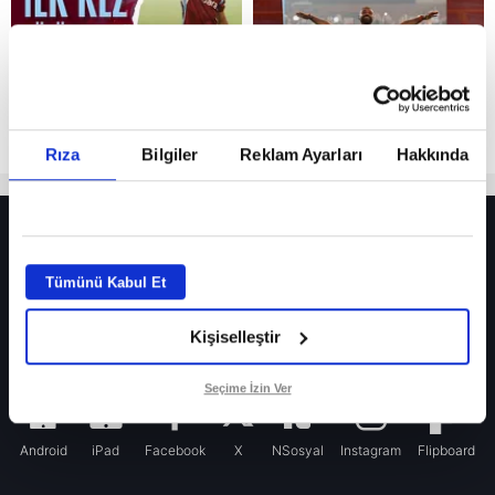
Rıza
Bilgiler
Reklam Ayarları
Hakkında
HER YERDE!
Fenerbahçe’de sürpriz ayrılık ihtimali! Devre arasında gelmişti
Tümünü Kabul Et
Fenerbahçe’nin yeni transferi Mason Greenwood için olay sözler!
Kişiselleştir
Galatasaray’da rota yeniden Thiago Almada!
iPhone
Seçime İzin Ver
Android
iPad
Facebook
X
NSosyal
Instagram
Flipboard