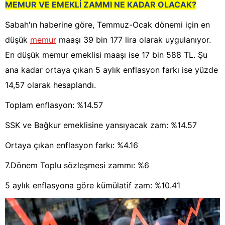
MEMUR VE EMEKLİ ZAMMI NE KADAR OLACAK?
Sabah'ın haberine göre, Temmuz-Ocak dönemi için en
düşük
memur
maaşı 39 bin 177 lira olarak uygulanıyor.
En düşük memur emeklisi maaşı ise 17 bin 588 TL. Şu
ana kadar ortaya çıkan 5 aylık enflasyon farkı ise yüzde
14,57 olarak hesaplandı.
Toplam enflasyon: %14.57
SSK ve Bağkur emeklisine yansıyacak zam: %14.57
Ortaya çıkan enflasyon farkı: %4.16
7.Dönem Toplu sözleşmesi zammı: %6
5 aylık enflasyona göre kümülatif zam: %10.41