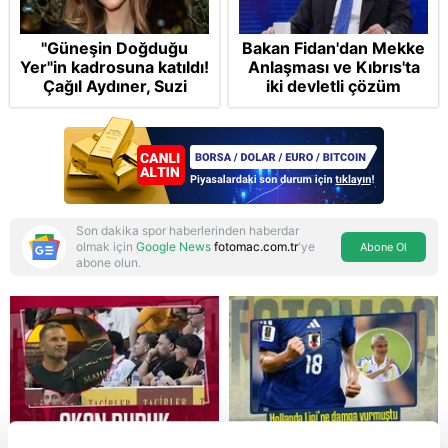
"Güneşin Doğduğu
Bakan Fidan'dan Mekke
Yer"in kadrosuna katıldı!
Anlaşması ve Kıbrıs'ta
Çağıl Aydıner, Suzi
iki devletli çözüm
karakteriyle geliyor
mesajı: Bize
saldırmayan hiçbir ülke
hedefimizde değil
Son dakika spor haberlerinden haberdar
olmak için
Google News
fotomac.com.tr
'ye
Abone Ol
abone olun.
Reddet