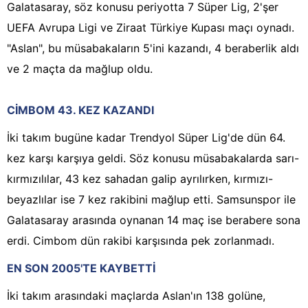
Galatasaray, söz konusu periyotta 7 Süper Lig, 2'şer
UEFA Avrupa Ligi ve Ziraat Türkiye Kupası maçı oynadı.
"Aslan", bu müsabakaların 5'ini kazandı, 4 beraberlik aldı
ve 2 maçta da mağlup oldu.
CİMBOM 43. KEZ KAZANDI
İki takım bugüne kadar Trendyol Süper Lig'de dün 64.
kez karşı karşıya geldi. Söz konusu müsabakalarda sarı-
kırmızılılar, 43 kez sahadan galip ayrılırken, kırmızı-
beyazlılar ise 7 kez rakibini mağlup etti. Samsunspor ile
Galatasaray arasında oynanan 14 maç ise berabere sona
erdi. Cimbom dün rakibi karşısında pek zorlanmadı.
EN SON 2005'TE KAYBETTİ
İki takım arasındaki maçlarda Aslan'ın 138 golüne,