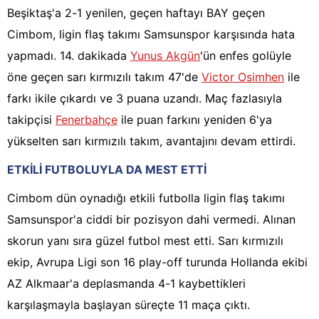
Beşiktaş'a 2-1 yenilen, geçen haftayı BAY geçen
Cimbom, ligin flaş takımı Samsunspor karşısında hata
yapmadı. 14. dakikada
Yunus Akgün
'ün enfes golüyle
öne geçen sarı kırmızılı takım 47'de
Victor Osimhen
ile
farkı ikile çıkardı ve 3 puana uzandı. Maç fazlasıyla
takipçisi
Fenerbahçe
ile puan farkını yeniden 6'ya
yükselten sarı kırmızılı takım, avantajını devam ettirdi.
ETKİLİ FUTBOLUYLA DA MEST ETTİ
Cimbom dün oynadığı etkili futbolla ligin flaş takımı
Samsunspor'a ciddi bir pozisyon dahi vermedi. Alınan
skorun yanı sıra güzel futbol mest etti. Sarı kırmızılı
ekip, Avrupa Ligi son 16 play-off turunda Hollanda ekibi
AZ Alkmaar'a deplasmanda 4-1 kaybettikleri
karşılaşmayla başlayan süreçte 11 maça çıktı.