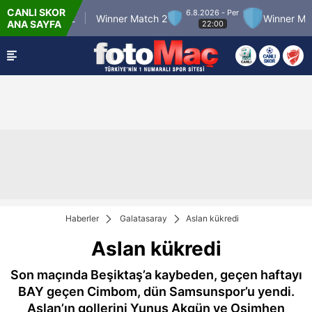
CANLI SKOR
6.8.2026 - Per
er Match 12
Winner Match 2
Winner Match 
ANA SAYFA
22:00
Haberler
Galatasaray
Aslan kükredi
Aslan kükredi
Son maçında Beşiktaş’a kaybeden, geçen haftayı
BAY geçen Cimbom, dün Samsunspor’u yendi.
Aslan’ın gollerini Yunus Akgün ve Osimhen