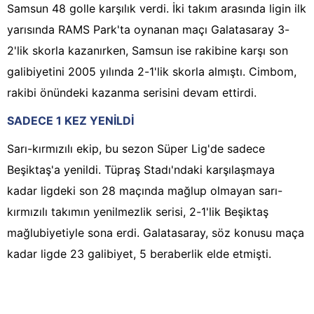
Samsun 48 golle karşılık verdi. İki takım arasında ligin ilk
yarısında RAMS Park'ta oynanan maçı Galatasaray 3-
2'lik skorla kazanırken, Samsun ise rakibine karşı son
galibiyetini 2005 yılında 2-1'lik skorla almıştı. Cimbom,
rakibi önündeki kazanma serisini devam ettirdi.
SADECE 1 KEZ YENİLDİ
Sarı-kırmızılı ekip, bu sezon Süper Lig'de sadece
Beşiktaş'a yenildi. Tüpraş Stadı'ndaki karşılaşmaya
kadar ligdeki son 28 maçında mağlup olmayan sarı-
kırmızılı takımın yenilmezlik serisi, 2-1'lik Beşiktaş
mağlubiyetiyle sona erdi. Galatasaray, söz konusu maça
kadar ligde 23 galibiyet, 5 beraberlik elde etmişti.