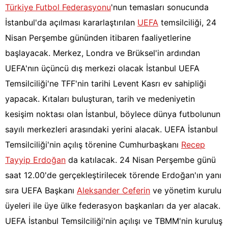
Türkiye Futbol Federasyonu
'nun temasları sonucunda
İstanbul'da açılması kararlaştırılan
UEFA
temsilciliği, 24
Nisan Perşembe gününden itibaren faaliyetlerine
başlayacak. Merkez, Londra ve Brüksel'in ardından
UEFA'nın üçüncü dış merkezi olacak İstanbul UEFA
Temsilciliği'ne TFF'nin tarihi Levent Kasrı ev sahipliği
yapacak. Kıtaları buluşturan, tarih ve medeniyetin
kesişim noktası olan İstanbul, böylece dünya futbolunun
sayılı merkezleri arasındaki yerini alacak. UEFA İstanbul
Temsilciliği'nin açılış törenine Cumhurbaşkanı
Recep
Tayyip Erdoğan
da katılacak. 24 Nisan Perşembe günü
saat 12.00'de gerçekleştirilecek törende Erdoğan'ın yanı
sıra UEFA Başkanı
Aleksander Ceferin
ve yönetim kurulu
üyeleri ile üye ülke federasyon başkanları da yer alacak.
UEFA İstanbul Temsilciliği'nin açılışı ve TBMM'nin kuruluş