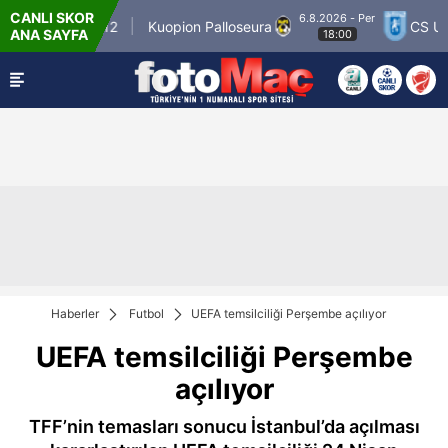
CANLI SKOR
6.8.2026 - Per
nner Match 12
Kuopion Palloseura
CS Univer
ANA SAYFA
18:00
Haberler
Futbol
UEFA temsilciliği Perşembe açılıyor
UEFA temsilciliği Perşembe
açılıyor
TFF’nin temasları sonucu İstanbul’da açılması