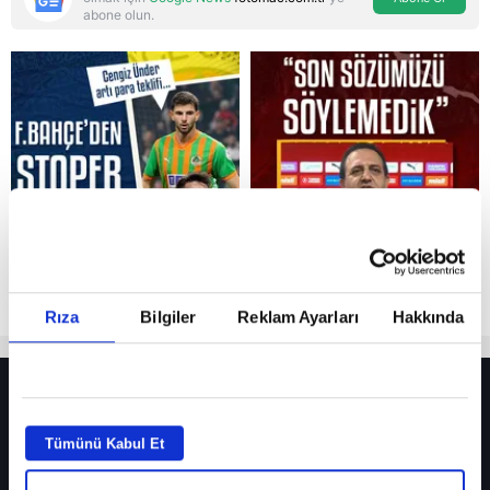
abone olun.
Reddet
Rıza
Bilgiler
Reklam Ayarları
Hakkında
HER YERDE!
Fenerbahçe’de sürpriz ayrılık ihtimali! Devre arasında gelmişti
Tümünü Kabul Et
Fenerbahçe’nin yeni transferi Mason Greenwood için olay sözler!