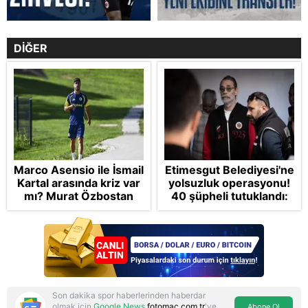
DİĞER
Marco Asensio ile İsmail
Etimesgut Belediyesi'ne
Kartal arasında kriz var
yolsuzluk operasyonu!
mı? Murat Özbostan
40 şüpheli tutuklandı:
analiz etti: Egoları da
Aralarında CHP'li Erdal
yönetmelisiniz
Beşikçioğlu da var
Son dakika spor haberlerinden haberdar
olmak için
Google News
fotomac.com.tr
'ye
Abone Ol