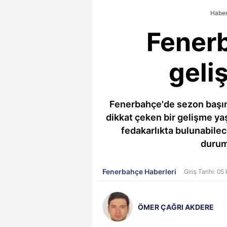
Haber
Fener
geli
Fenerbahçe'de sezon başında
dikkat çeken bir gelişme ya
fedakarlıkta bulunabilec
durumu
Fenerbahçe Haberleri
Giriş Tarihi: 0
ÖMER ÇAĞRI AKDERE