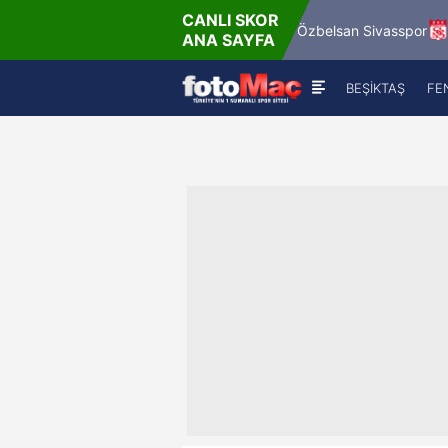
CANLI SKOR
3'
4'
Mardin 1969 Spor
Özbelsan Sivasspor
ANA SAYFA
0
-
0
0
-
0
BEŞİKTAŞ
FE