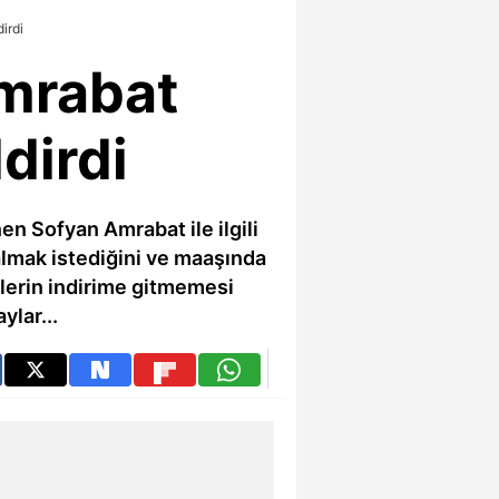
irdi
mrabat
dirdi
en Sofyan Amrabat ile ilgili
almak istediğini ve maaşında
ilerin indirime gitmemesi
ylar...