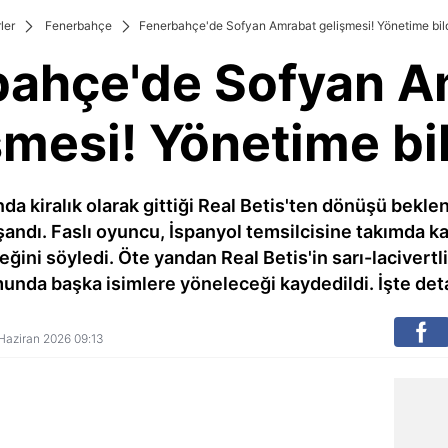
ler
Fenerbahçe
Fenerbahçe'de Sofyan Amrabat gelişmesi! Yönetime bild
bahçe'de Sofyan A
şmesi! Yönetime bil
 kiralık olarak gittiği Real Betis'ten dönüşü beklen
şandı. Faslı oyuncu, İspanyol temsilcisine takımda k
eğini söyledi. Öte yandan Real Betis'in sarı-lacivertl
nda başka isimlere yöneleceği kaydedildi. İşte deta
5 Haziran 2026 09:13