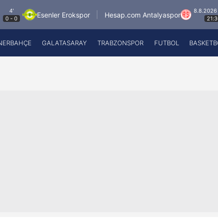
8.8.2026 - Cum
Esenler Erokspor
Hesap.com Antalyaspor
21:30
NERBAHÇE
GALATASARAY
TRABZONSPOR
FUTBOL
BASKETB
Beşiktaş
A
Fenerbahçe
A
Galatasaray
A
Trabzonspor
A
Futbol
A
Basketbol
Ziraat Türkiye Kupası
DİZİ
Diğer Sporlar