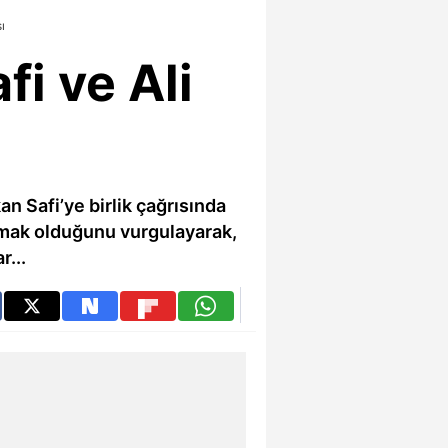
ı
fi ve Ali
n Safi’ye birlik çağrısında
rmak olduğunu vurgulayarak,
r...