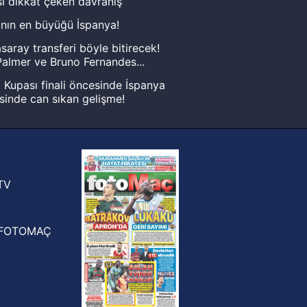
ı dikkat çeken davranış
nın en büyüğü İspanya!
saray transferi böyle bitirecek!
almer ve Bruno Fernandes...
Kupası finali öncesinde İspanya
sinde can sıkan gelişme!
FIFA Dünya Kupası'nı kazanana
yonluk yüzüğü verilecek
n Crespo, Meksika Ligi
rinden Atlas'ın yeni teknik direktörü
TV
FOTOMAÇ