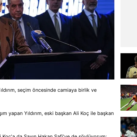
ldırım, seçim öncesinde camiaya birlik ve
m yapan Yıldırım, eski başkan Ali Koç ile başkan
li Koç'a da Sayın Hakan Safi'ye de söylüyorum;