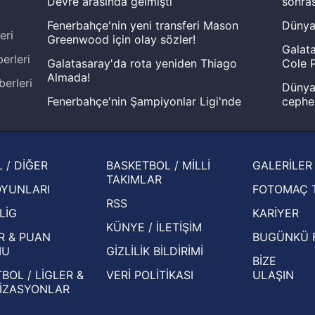
Devre arasında gelmişti
sonras
Fenerbahçe'nin yeni transferi Mason
Dünya
eri
Greenwood için olay sözler!
Galata
erleri
Galatasaray'da rota yeniden Thiago
Cole P
Almada!
berleri
Dünya 
Fenerbahçe'nin Şampiyonlar Ligi'nde
cephe
muhtemel rakibi belli oldu! Gornik
2026 
Zabrze'yi elerlerse...
şampi
İspanya-Arjantin finalinin ardından dış
Herna
 / DİĞER
BASKETBOL / MİLLİ
GALERİLER
basından gündem olan manşetler!
ekiple
TAKIMLAR
OYUNLARI
FOTOMAÇ 
Beşiktaş'ın UEFA Avrupa Ligi'nde 3. Ön
oldu
RSS
Eleme Turu muhtemel rakipleri belli oldu!
LİG
KARİYER
KÜNYE / İLETİŞİM
R & PUAN
BUGÜNKÜ 
MU
GİZLİLİK BİLDİRİMİ
BİZE
BOL / LİGLER &
VERİ POLİTİKASI
ULAŞIN
İZASYONLAR