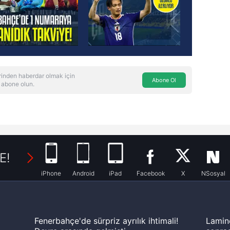
inden haberdar olmak için
Abone Ol
 abone olun.
E!
iPhone
Android
iPad
Facebook
X
NSosyal
Fenerbahçe'de sürpriz ayrılık ihtimali!
Lamin