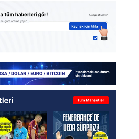
leri
Tüm Manşetler