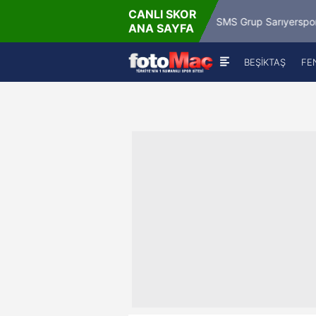
CANLI SKOR
 Paz
9.8.
Misirli.com.tr Karagümrük
SMS Grup Sarıyerspor
ANA SAYFA
BEŞİKTAŞ
FE