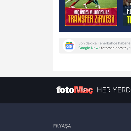
Son dakika Fenerbahçe haberler
Google News
fotomac.com.tr
'ye
HER YERD
FitYAŞA