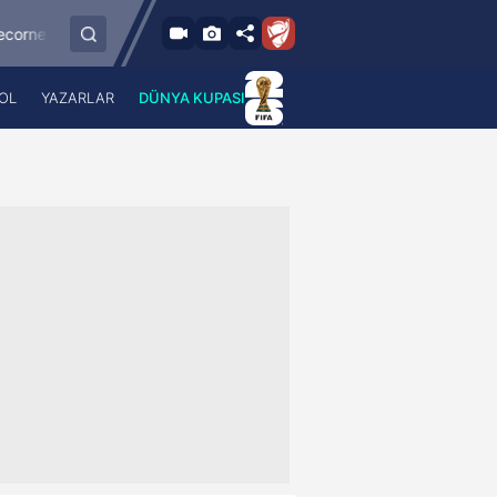
9.8.2026 - Paz
ayserispor
Sipay Bodrum FK
Bursaspor
21:30
OL
YAZARLAR
DÜNYA KUPASI
 Haber
A Haber Radyo
 Spor
A Spor Radyo
TV
A News Radio
2TV
Radyo Turkuvaz
para
Turkuvaz Romantik
Turkuvaz Efsane
Vav Tv
Radyo Soft
Radyo Energy
Turkuvaz Anadolu