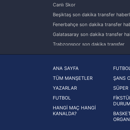
Canlı Skor
Beşiktaş son dakika transfer haberl
Fenerbahçe son dakika transfer hab
Galatasaray son dakika transfer ha
Trabzonspor son dakika transfer
haberleri
Trendyol Süper Lig haberleri
ANA SAYFA
FUTBOL
Ziraat Türkiye Kupası haberleri
TÜM MANŞETLER
ŞANS 
UEFA Şampiyonlar Ligi haberleri
YAZARLAR
SÜPER 
UEFA Avrupa Ligi haberleri
FUTBOL
FİKSTÜ
UEFA Konferans Ligi haberleri
DURU
HANGİ MAÇ HANGİ
KANALDA?
BASKET
ORGAN