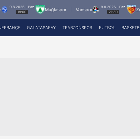
2026 - Paz
9.8.2026 - Paz
Muğlaspor
Vanspor
Zecorner K
19:00
21:30
NERBAHÇE
GALATASARAY
TRABZONSPOR
FUTBOL
BASKETB
Beşiktaş
A
Fenerbahçe
A
Galatasaray
A
Trabzonspor
A
Futbol
A
Basketbol
Ziraat Türkiye Kupası
DİZİ
Diğer Sporlar