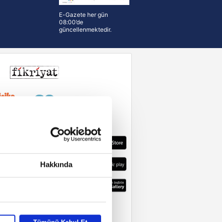
E-Gazete her gün
08:00’de
güncellenmektedir.
Hakkında