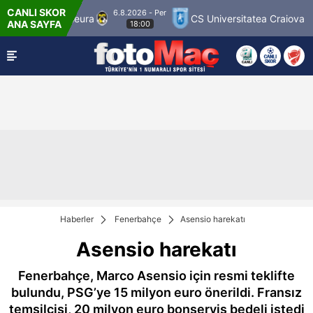
CANLI SKOR
6.8.2026 - Per
opion Palloseura
CS Universitatea Craiova 1948
ANA SAYFA
18:00
Haberler
Fenerbahçe
Asensio harekatı
Asensio harekatı
Fenerbahçe, Marco Asensio için resmi teklifte
bulundu, PSG’ye 15 milyon euro önerildi. Fransız
temsilcisi, 20 milyon euro bonservis bedeli istedi