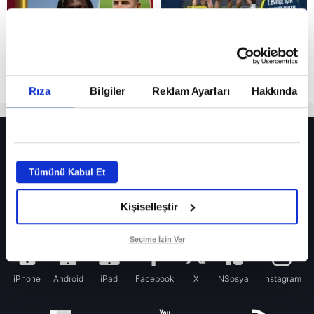
Rıza
Bilgiler
Reklam Ayarları
Hakkında
HER YERDE!
İşte Galatasaray’ın Napoli’den Kevin De Bruyne için yaptığı transfer teklifi!
Tümünü Kabul Et
Fenerbahçe’nin yeni transferi Mason Greenwood için olay sözler!
Kişiselleştir
Galatasaray’da rota yeniden Thiago Almada!
Seçime İzin Ver
iPhone
Android
iPad
Facebook
X
NSosyal
Instagram