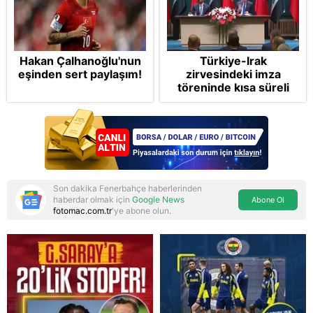
Hakan Çalhanoğlu'nun
Türkiye-Irak
eşinden sert paylaşım!
zirvesindeki imza
töreninde kısa süreli
kriz! Erdoğan'ın "Bir
yanlış olmasın, Hakan
hamse" sözleri dikkat
çekti
Son dakika Fenerbahçe haberlerinden
haberdar olmak için
Google News
Abone Ol
fotomac.com.tr
'ye abone olun.
Reddet