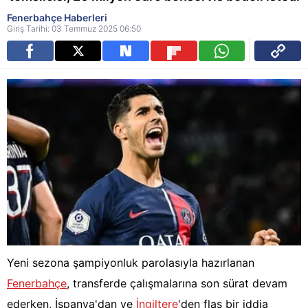
Fenerbahçe Haberleri
Giriş Tarihi: 03 Temmuz 2025 06:50
Yeni sezona şampiyonluk parolasıyla hazırlanan
Fenerbahçe
, transferde çalışmalarına son sürat devam
ederken, İspanya'dan ve
İngiltere
'den flaş bir iddia