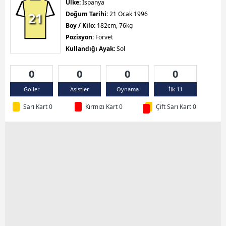
Ülke:
İspanya
21
Doğum Tarihi:
21 Ocak 1996
Boy / Kilo:
182cm, 76kg
Pozisyon:
Forvet
Kullandığı Ayak:
Sol
0
0
0
0
Goller
Asistler
Oynama
İlk 11
Sarı Kart 0
Kırmızı Kart 0
Çift Sarı Kart 0