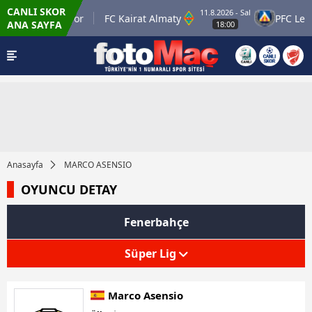
CANLI SKOR
11.8.2026 - Sal
man Petrolspor
FC Kairat Almaty
PFC Levski
ANA SAYFA
18:00
Anasayfa
MARCO ASENSIO
OYUNCU DETAY
Fenerbahçe
Süper Lig
Marco Asensio