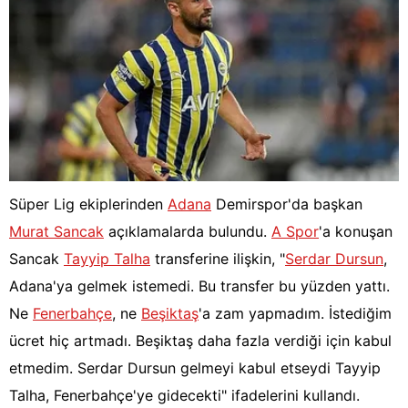
Süper Lig ekiplerinden
Adana
Demirspor'da başkan
Murat Sancak
açıklamalarda bulundu.
A Spor
'a konuşan
Sancak
Tayyip Talha
transferine ilişkin, "
Serdar Dursun
,
Adana'ya gelmek istemedi. Bu transfer bu yüzden yattı.
Ne
Fenerbahçe
, ne
Beşiktaş
'a zam yapmadım. İstediğim
ücret hiç artmadı. Beşiktaş daha fazla verdiği için kabul
etmedim. Serdar Dursun gelmeyi kabul etseydi Tayyip
Talha, Fenerbahçe'ye gidecekti" ifadelerini kullandı.