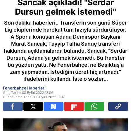
Sancak açıkladı! "Serdar
Dursun gelmek istemedi"
Son dakika haberleri.. Transferin son günü Süper
Lig ekiplerinde harekat tüm hızıyla sürdürülüyor.
A Spor'a konuşan Adana Demirspor Başkanı
Murat Sancak, Tayyip Talha Sanuç transferi
hakkında açıklamalarda bulundu. Sancak, "Serdar
Dursun, Adana'ya gelmek istemedi. Bu transfer
bu yüzden yattı. Ne Fenerbahçe, ne Beşiktaş'a
zam yapmadım. İstediğim ücret hiç artmadı."
ifadelerini kullandı. İşte o sözler...
Fenerbahçe Haberleri
Giriş Tarihi: 08 Eylül 2022 18:56
Güncelleme Tarihi: 08 Eylül 2022 19:17