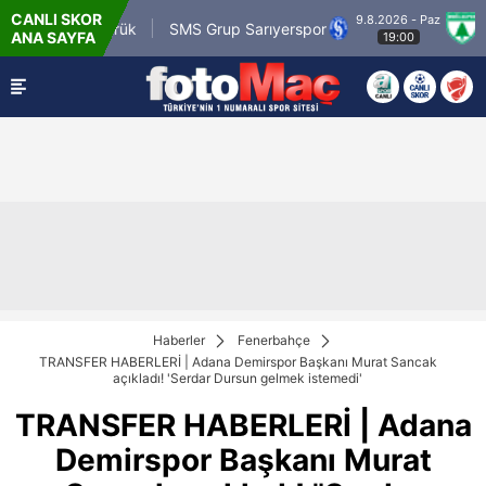
CANLI SKOR
9.8.2026 - Paz
.tr Karagümrük
SMS Grup Sarıyerspor
Muğla
ANA SAYFA
19:00
Haberler
Fenerbahçe
TRANSFER HABERLERİ | Adana Demirspor Başkanı Murat Sancak
açıkladı! 'Serdar Dursun gelmek istemedi'
TRANSFER HABERLERİ | Adana
Demirspor Başkanı Murat