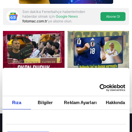
Son dakika Fenerbahçe haberlerinden
haberdar olmak için
Google News
Abone Ol
fotomac.com.tr
'ye abone olun.
Reddet
Rıza
Bilgiler
Reklam Ayarları
Hakkında
HER YERDE!