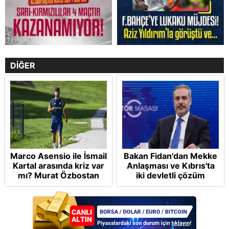
DİĞER
Marco Asensio ile İsmail
Bakan Fidan'dan Mekke
Kartal arasında kriz var
Anlaşması ve Kıbrıs'ta
mı? Murat Özbostan
iki devletli çözüm
analiz etti: Egoları da
mesajı: Bize
yönetmelisiniz
saldırmayan hiçbir ülke
hedefimizde değil