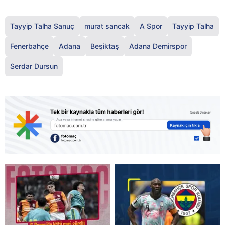
Tayyip Talha Sanuç
murat sancak
A Spor
Tayyip Talha
Fenerbahçe
Adana
Beşiktaş
Adana Demirspor
Serdar Dursun